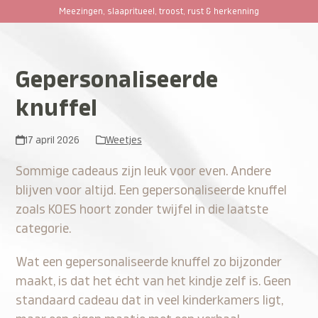
Ga
Meezingen, slaapritueel, troost, rust & herkenning
Open
Close
naar
hoofdinhoud
mobile
mobile
menu
menu
Gepersonaliseerde
knuffel
17 april 2026
Weetjes
Sommige cadeaus zijn leuk voor even. Andere
blijven voor altijd. Een gepersonaliseerde knuffel
zoals KOES hoort zonder twijfel in die laatste
categorie.
Wat een gepersonaliseerde knuffel zo bijzonder
maakt, is dat het écht van het kindje zelf is. Geen
standaard cadeau dat in veel kinderkamers ligt,