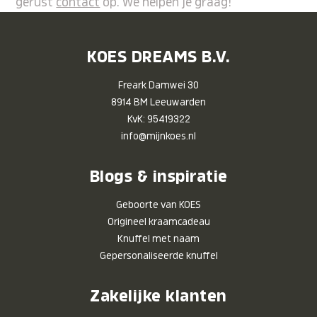
gerust
contact
op. We helpen je graag!
KOES DREAMS B.V.
Freark Damwei 30
8914 BM Leeuwarden
KvK: 95419322
info@mijnkoes.nl
Blogs & inspiratie
Geboorte van KOES
Origineel kraamcadeau
Knuffel met naam
Gepersonaliseerde knuffel
Zakelijke klanten