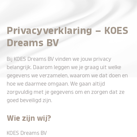
Open
Close
Ga
mobile
mobile
naar
hoofdinhoud
menu
menu
Privacyverklaring – KOES
Dreams BV
Bij KOES Dreams BV vinden we jouw privacy
belangrijk. Daarom leggen we je graag uit welke
gegevens we verzamelen, waarom we dat doen en
hoe we daarmee omgaan. We gaan altijd
zorgvuldig met je gegevens om en zorgen dat ze
goed beveiligd zijn.
Wie zijn wij?
KOES Dreams BV