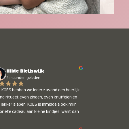
Hilde Bleijswijk
4 maanden geleden
 KOES hebben we iedere avond een heerlijk 
nd ritueel: even zingen, even knuffelen en 
 lekker slapen. KOES is inmiddels ook mijn 
oriete cadeau aan kleine kindjes, want dan 
t je dat je iets unieks geeft. Die stralende 
pies bij het horen van hun naam, die zijn 