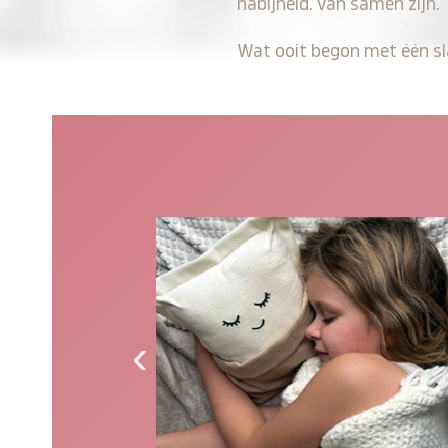
nabijheid. Van samen zijn.
Wat ooit begon met één sla
‹