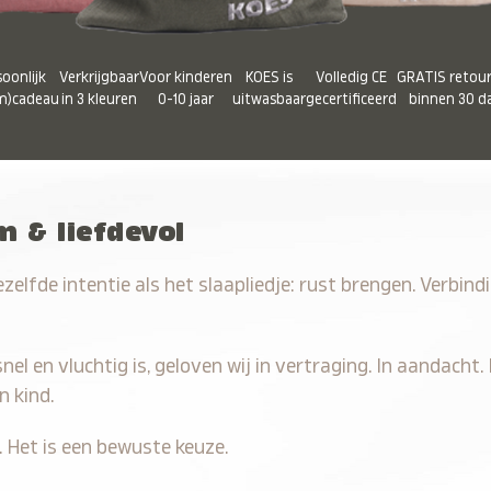
oonlijk
Verkrijgbaar
Voor kinderen
KOES is
Volledig CE
GRATIS retou
m)cadeau
in 3 kleuren
0-10 jaar
uitwasbaar
gecertificeerd
binnen 30 d
 & liefdevol
zelfde intentie als het slaapliedje: rust brengen. Verbind
nel en vluchtig is, geloven wij in vertraging. In aandacht.
 kind.
 Het is een bewuste keuze.