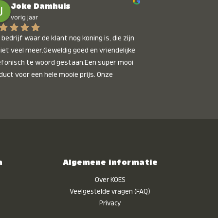
Joke Damhuis
etaalbaar 🙂
vorig jaar
bedrijf waar de klant nog koning is, die zijn 
niet veel meer.Geweldig goed en vriendelijke 
efonisch te woord gestaan.Een super mooi 
duct voor een hele mooie prijs. Onze 
inkinderen zijn er helemaal verliefd op en 
t alleen de kleinkinderen maar iedereen die 
 ziet is er weg van. Een van onze 
inkinderen kan na 1 week al niet meer 
der en slaapt er heerlijk mee.Heel mooi 
duct, een bedrijf die de afspraken na komt, 
ben er blij mee en zeg tegen mensen die nog 
n
Algemene informatie
jfelen gewoon doen, het is het waard.
Over KOES
Veelgestelde vragen (FAQ)
Privacy