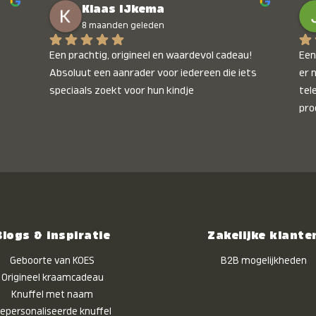
Klaas IJkema
onb
8 maanden geleden
Een prachtig, origineel en waardevol cadeau! 
Een 
Absoluut een aanrader voor iedereen die iets 
er 
speciaals zoekt voor hun kindje
tel
pro
kle
nie
het
kle
zon
pro
ik 
Blogs & inspiratie
Zakelijke klante
twi
Geboorte van KOES
B2B mogelijkheden
Origineel kraamcadeau
Knuffel met naam
epersonaliseerde knuffel