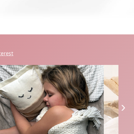
terest
›