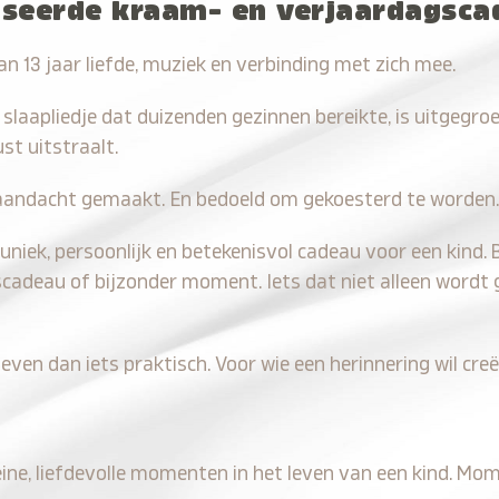
iseerde kraam- en verjaardagsc
n 13 jaar liefde, muziek en verbinding met zich mee.
 slaapliedje dat duizenden gezinnen bereikte, is uitgegro
st uitstraalt.
aandacht gemaakt. En bedoeld om gekoesterd te worden.
uniek, persoonlijk en betekenisvol cadeau voor een kind. B
scadeau of bijzonder moment. Iets dat niet alleen wordt
even dan iets praktisch. Voor wie een herinnering wil creë
leine, liefdevolle momenten in het leven van een kind. Mo