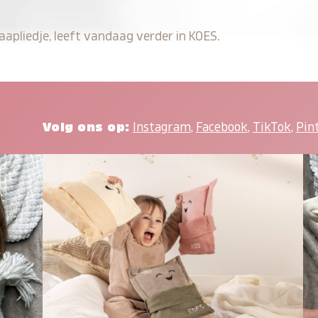
apliedje, leeft vandaag verder in KOES.
Volg ons op:
Instagram
,
Facebook
,
TikTok
,
Pin