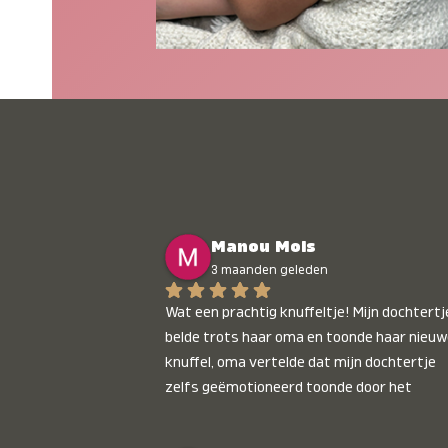
Manou Mols
3 maanden geleden
Wat een prachtig knuffeltje! Mijn dochtertje
belde trots haar oma en toonde haar nieuw
knuffel, oma vertelde dat mijn dochtertje 
zelfs geëmotioneerd toonde door het 
gepersonaliseerde liedje. Aanrader 💛