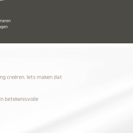
rneren
agen
ing creëren. Iets maken dat
 In betekenisvolle