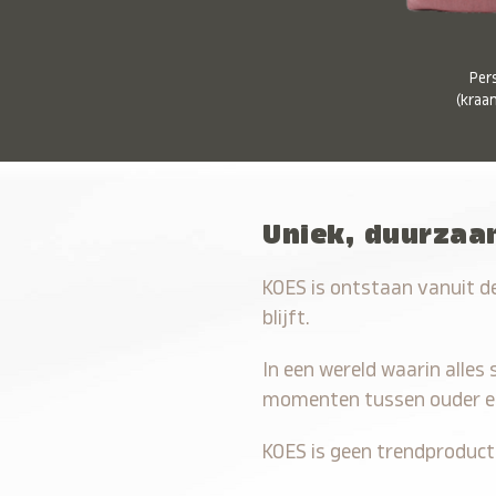
Pers
(kraa
Uniek, duurzaam
KOES is ontstaan vanuit de
blijft.
In een wereld waarin alles s
momenten tussen ouder en
KOES is geen trendproduct.