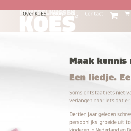
Ga
naar
Over KOES
Blog
FAQ
Contact
hoofdinhoud
Maak kennis
Een liedje. E
Soms ontstaat iets niet va
verlangen naar iets dat er
Dertien jaar geleden schrev
persoonlijks, groeide uit 
kinderen in Nederland en B