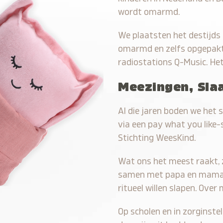
wordt omarmd.
We plaatsten het destijds 
omarmd en zelfs opgepakt 
radiostations Q-Music. Het
Meezingen, Slaa
Al die jaren boden we het 
via een pay what you like
Stichting WeesKind.
Wat ons het meest raakt, zi
samen met papa en mama he
ritueel willen slapen. Ove
Op scholen en in zorginste