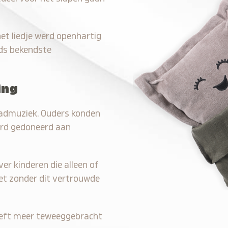
et liedje werd openhartig
nds bekendste
ing
 bladmuziek. Ouders konden
erd gedoneerd aan
ver kinderen die alleen of
iet zonder dit vertrouwde
 heeft meer teweeggebracht