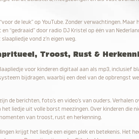
“voor de leuk” op YouTube. Zonder verwachtingen. Maar h
en “gedraaid” door radio DJ Kristel op één van Nederla
 slaapliedje vond z’n eigen weg.
pritueel, Troost, Rust & Herkenn
slaapliedje voor kinderen digitaal aan als mp3, inclusief
-systeem bijdragen, waarbij een deel van de opbrengst w
jn de berichten, foto’s en video’s van ouders. Verhalen o
t liedje uit volle borst meezingen. Over kinderen die n
r momenten van troost, rust en herkenning.
llingen krijgt het liedje een eigen plek en betekenis. Het