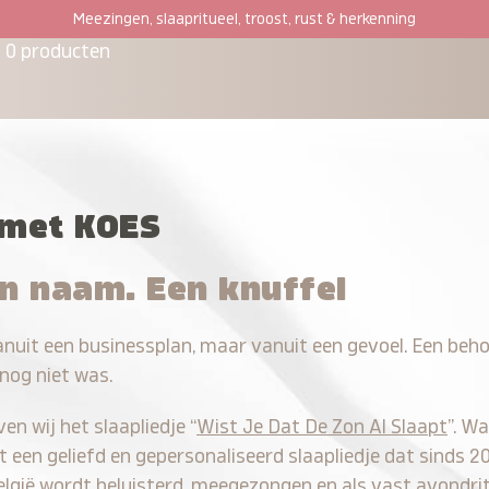
Meezingen, slaapritueel, troost, rust & herkenning
0 producten
 met KOES
en naam. Een knuffel
nuit een businessplan, maar vanuit een gevoel. Een beho
 nog niet was.
en wij het slaapliedje “
Wist Je Dat De Zon Al Slaapt
”. Wa
tot een geliefd en gepersonaliseerd slaapliedje dat sinds 
elgië wordt beluisterd, meegezongen en als vast avondri