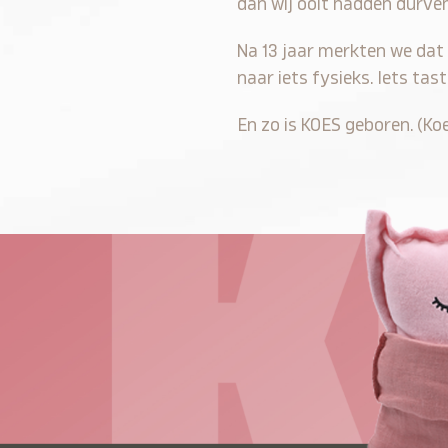
dan wij ooit hadden durven
Na 13 jaar merkten we dat 
naar iets fysieks. Iets ta
En zo is KOES geboren. (Koe