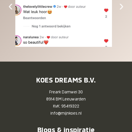
‹
›
KOES DREAMS B.V.
Freark Damwei 30
8914 BM Leeuwarden
KvK: 95419322
info@mijnkoes.nl
Blogs & inspiratie