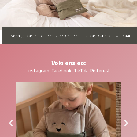
Verkrijgbaar in 3 kleuren
Voor kinderen 0-10 jaar
KOES is uitwasbaar
Volg ons op:
Instagram
,
Facebook
,
TikTok
,
Pinterest
‹
›