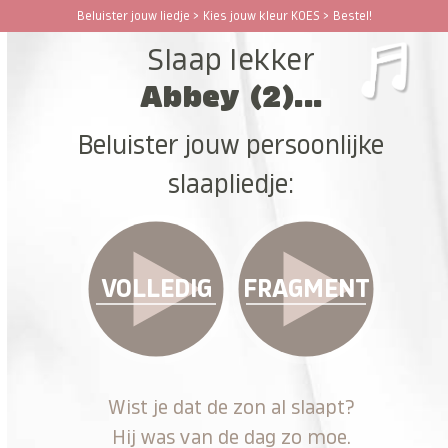
Ga
Beluister jouw liedje > Kies jouw kleur KOES > Bestel!
Open
Close
naar
Slaap lekker
hoofdinhoud
mobile
mobile
Abbey (2)...
menu
menu
Beluister jouw persoonlijke
slaapliedje:
VOLLEDIG
FRAGMENT
Wist je dat de zon al slaapt?
Hij was van de dag zo moe.