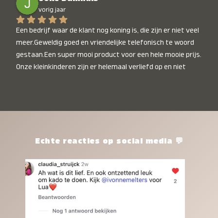
vorig jaar
Een bedrijf waar de klant nog koning is, die zijn er niet veel 
meer.Geweldig goed en vriendelijke telefonisch te woord 
gestaan.Een super mooi product voor een hele mooie prijs. 
Onze kleinkinderen zijn er helemaal verliefd op en niet 
alleen de kleinkinderen maar iedereen die het ziet is er 
weg van. Een van onze kleinkinderen kan na 1 week al niet 
meer zonder en slaapt er heerlijk mee.Heel mooi product, 
een bedrijf die de afspraken na komt, ik ben er blij mee en 
zeg tegen mensen die nog twijfelen gewoon doen, het is 
het waard.
Echte reacties op social media 💬