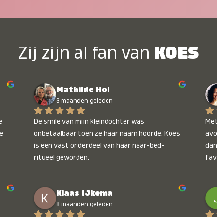
Zij zijn al fan van
KOES
Mathilde Hol
3 maanden geleden
 
De smile van mijn kleindochter was 
Met
e 
onbetaalbaar toen ze haar naam hoorde. Koes 
avo
is een vast onderdeel van haar naar-bed-
dan
ritueel geworden.
fav
wee
kop
Klaas IJkema
onb
8 maanden geleden