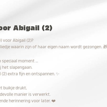
or Abigail (2)
 voor Abigail (2)?
 liedje waarin zijn of haar eigen naam wordt gezongen.

n speciaal moment …
j het slapengaan.
 (2) extra fijn en ontspannen.
✨
t buikje drukt,
fdevolle manier is verwerkt.
nde herinnering voor later.
❤️