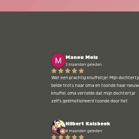
Manou Mols
3 maanden geleden
Wat een prachtig knuffeltje! Mijn dochtertje
belde trots haar oma en toonde haar nieuw
knuffel, oma vertelde dat mijn dochtertje 
zelfs geëmotioneerd toonde door het 
gepersonaliseerde liedje. Aanrader 💛
Hilbert Kalsbeek
4 maanden geleden