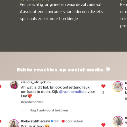
Een prachtig, origineel en waardevol cadeau! 
Een 
Absoluut een aanrader voor iedereen die iets 
er 
speciaals zoekt voor hun kindje
tel
pro
kle
nie
het
kle
zon
pro
Echte reacties op social media 💬
ik 
twi