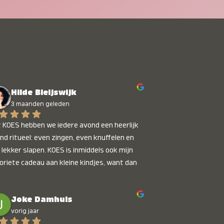
Hilde Bleijswijk
3 maanden geleden
 KOES hebben we iedere avond een heerlijk 
nd ritueel: even zingen, even knuffelen en 
 lekker slapen. KOES is inmiddels ook mijn 
oriete cadeau aan kleine kindjes, want dan 
t je dat je iets unieks geeft. Die stralende 
pies bij het horen van hun naam, die zijn 
Joke Damhuis
etaalbaar :)
vorig jaar