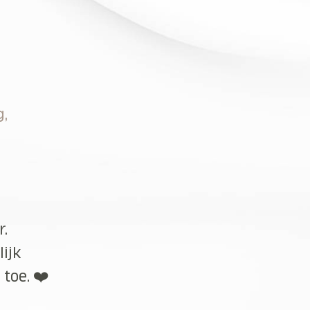
g,
r.
lijk
toe. ❤️