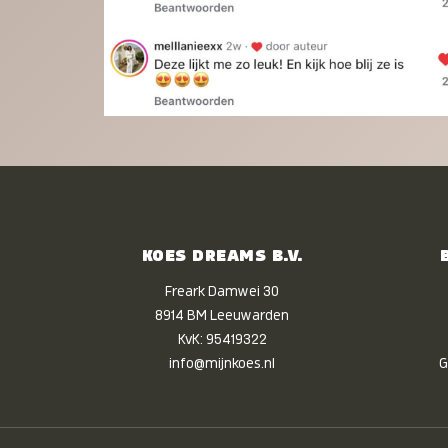
KOES DREAMS B.V.
Freark Damwei 30
8914 BM Leeuwarden
KvK: 95419322
info@mijnkoes.nl
G