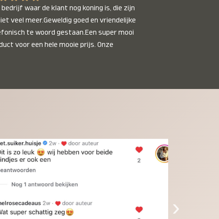
bedrijf waar de klant nog koning is, die zijn 
niet veel meer.Geweldig goed en vriendelijke 
efonisch te woord gestaan.Een super mooi 
duct voor een hele mooie prijs. Onze 
inkinderen zijn er helemaal verliefd op en 
t alleen de kleinkinderen maar iedereen die 
 ziet is er weg van. Een van onze 
inkinderen kan na 1 week al niet meer 
der en slaapt er heerlijk mee.Heel mooi 
duct, een bedrijf die de afspraken na komt, 
ben er blij mee en zeg tegen mensen die nog 
jfelen gewoon doen, het is het waard.
›