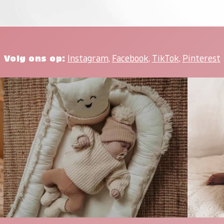
Volg ons op:
Instagram
,
Facebook
,
TikTok
,
Pinterest