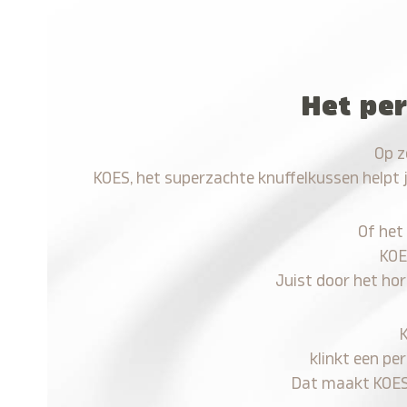
Het per
Op z
KOES, het superzachte knuffelkussen helpt 
Of het
KOE
Juist door het hor
klinkt een pe
Dat maakt KOES n