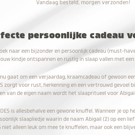
Vandaag besteld, morgen verzonden!
fecte persoonlijke cadeau vo
oek naar een bijzonder en persoonlijk cadeau (must-have)
jouw kindje ontspannen en rustig in slaap vallen met een
 nu gaat om een verjaardag, kraamcadeau of gewoon ee
S zorgt voor rust, herkenning en een vertrouwd gevoel bi
en van de eigen naam wordt het slaapritueel voor Abigail
KOES is allesbehalve een gewone knuffel. Wanneer je op he
rsoonlijk slaapliedje waarin de naam Abigail (2) op een lie
iet alleen leuk om mee te knuffelen, maar ook een blijve