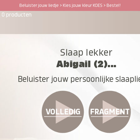
Beluister jouw liedje > Kies jouw kleur KOES > Bestel!
0 producten
Slaap lekker
Abigail (2)...
Beluister jouw persoonlijke slaapli
VOLLEDIG
FRAGMENT