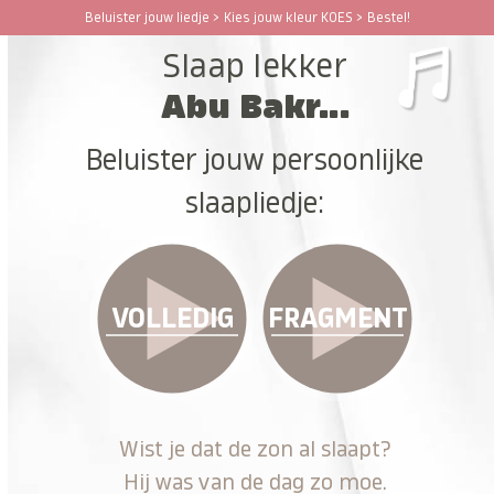
Ga
Beluister jouw liedje > Kies jouw kleur KOES > Bestel!
Open
Close
naar
Slaap lekker
hoofdinhoud
mobile
mobile
Abu Bakr...
menu
menu
Beluister jouw persoonlijke
slaapliedje:
VOLLEDIG
FRAGMENT
Wist je dat de zon al slaapt?
Hij was van de dag zo moe.