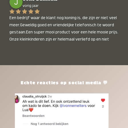
vorig jaar
Een bedrijf waar de klant nog koning is, die zijn er niet veel 
meer.Geweldig goed en vriendelijke telefonisch te woord 
gestaan.Een super mooi product voor een hele mooie prijs. 
Onze kleinkinderen zijn er helemaal verliefd op en niet 
alleen de kleinkinderen maar iedereen die het ziet is er 
weg van. Een van onze kleinkinderen kan na 1 week al niet 
meer zonder en slaapt er heerlijk mee.Heel mooi product, 
een bedrijf die de afspraken na komt, ik ben er blij mee en 
zeg tegen mensen die nog twijfelen gewoon doen, het is 
het waard.
Echte reacties op social media 💬