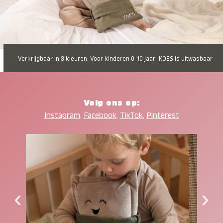
Verkrijgbaar in 3 kleuren
Voor kinderen 0-10 jaar
KOES is uitwasbaar
Volg ons op:
Instagram
,
Facebook
,
TikTok
,
Pinterest
‹
›