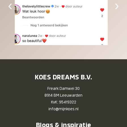
‹
›
KOES DREAMS B.V.
Freark Damwei 30
8914 BM Leeuwarden
KvK: 95419322
info@mijnkoes.nl
Blogs & inspiratie