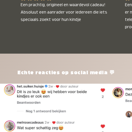
Een prachtig, origineel en waardevol cadeau! 
Een 
Absoluut een aanrader voor iedereen die iets 
er 
speciaals zoekt voor hun kindje
tel
pro
kle
nie
het
kle
zon
pro
Echte reacties op social media 💬
ik 
twi