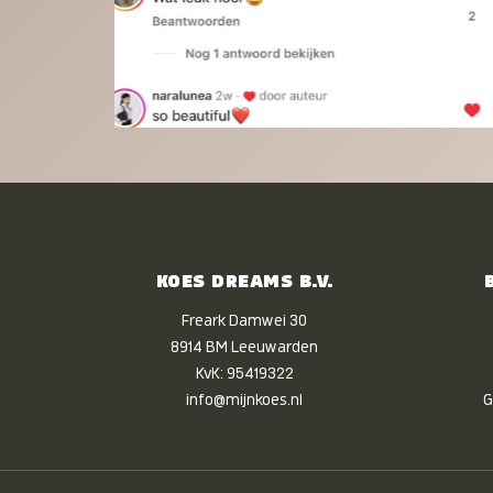
KOES DREAMS B.V.
Freark Damwei 30
8914 BM Leeuwarden
KvK: 95419322
info@mijnkoes.nl
G