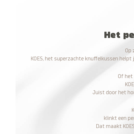
Het pe
Op 
KOES, het superzachte knuffelkussen helpt 
Of het
KOE
Juist door het ho
klinkt een p
Dat maakt KOES n