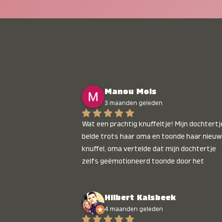
Manou Mols
3 maanden geleden
Wat een prachtig knuffeltje! Mijn dochtertje
belde trots haar oma en toonde haar nieuw
knuffel, oma vertelde dat mijn dochtertje 
zelfs geëmotioneerd toonde door het 
gepersonaliseerde liedje. Aanrader 💛
Hilbert Kalsbeek
4 maanden geleden