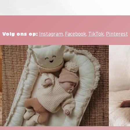
Volg ons op:
Instagram
,
Facebook
,
TikTok
,
Pinterest