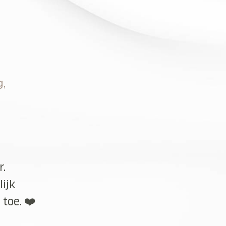
g,
r.
lijk
toe. ❤️