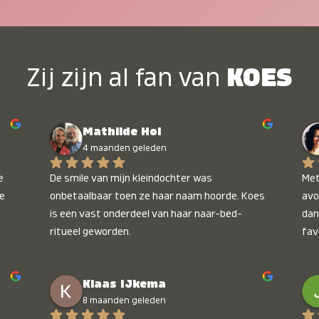
Zij zijn al fan van
KOES
Mathilde Hol
4 maanden geleden
 
De smile van mijn kleindochter was 
Met
e 
onbetaalbaar toen ze haar naam hoorde. Koes 
avo
is een vast onderdeel van haar naar-bed-
dan
ritueel geworden.
fav
wee
kop
Klaas IJkema
onb
8 maanden geleden