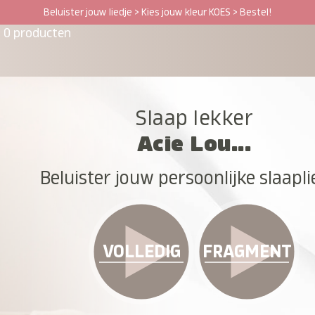
Beluister jouw liedje > Kies jouw kleur KOES > Bestel!
0 producten
Slaap lekker
Acie Lou...
Beluister jouw persoonlijke slaapli
VOLLEDIG
FRAGMENT