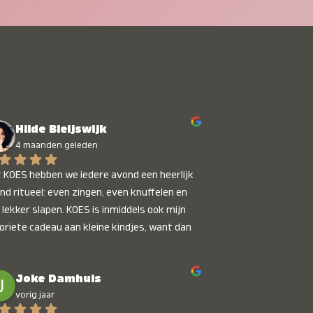
Hilde Bleijswijk
4 maanden geleden
 KOES hebben we iedere avond een heerlijk 
nd ritueel: even zingen, even knuffelen en 
 lekker slapen. KOES is inmiddels ook mijn 
oriete cadeau aan kleine kindjes, want dan 
t je dat je iets unieks geeft. Die stralende 
pies bij het horen van hun naam, die zijn 
Joke Damhuis
etaalbaar :)
vorig jaar