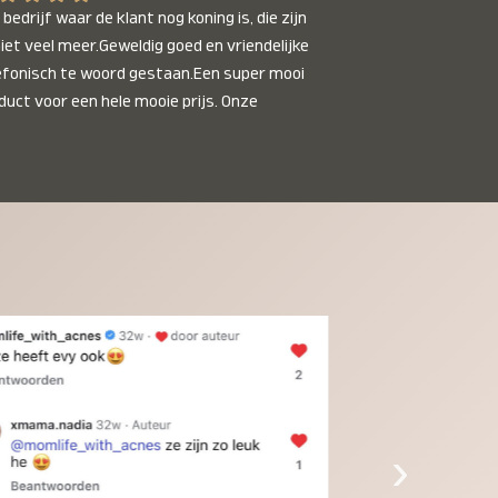
bedrijf waar de klant nog koning is, die zijn 
niet veel meer.Geweldig goed en vriendelijke 
efonisch te woord gestaan.Een super mooi 
duct voor een hele mooie prijs. Onze 
inkinderen zijn er helemaal verliefd op en 
t alleen de kleinkinderen maar iedereen die 
 ziet is er weg van. Een van onze 
inkinderen kan na 1 week al niet meer 
der en slaapt er heerlijk mee.Heel mooi 
duct, een bedrijf die de afspraken na komt, 
ben er blij mee en zeg tegen mensen die nog 
jfelen gewoon doen, het is het waard.
›