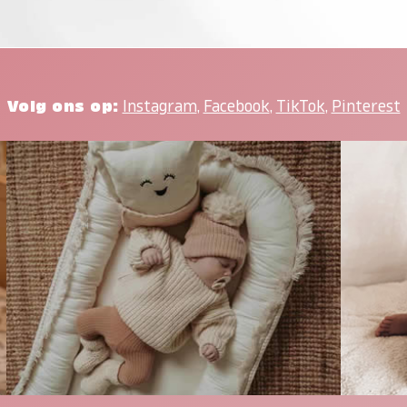
Volg ons op:
Instagram
,
Facebook
,
TikTok
,
Pinterest