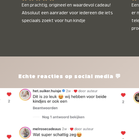
Een prachtig, origineel en waardevol cadeau! 
Een 
Absoluut een aanrader voor iedereen die iets 
er 
speciaals zoekt voor hun kindje
tel
pro
kle
nie
het
kle
zon
pro
Echte reacties op social media 💬
ik 
twi