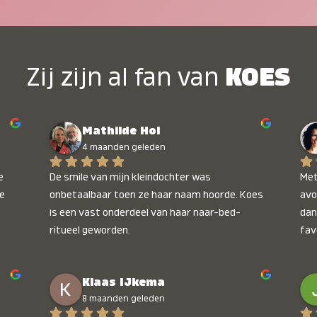
Zij zijn al fan van
KOES
Mathilde Hol
4 maanden geleden
 
De smile van mijn kleindochter was 
Met
e 
onbetaalbaar toen ze haar naam hoorde. Koes 
avo
is een vast onderdeel van haar naar-bed-
dan
ritueel geworden.
fav
wee
kop
Klaas IJkema
onb
8 maanden geleden