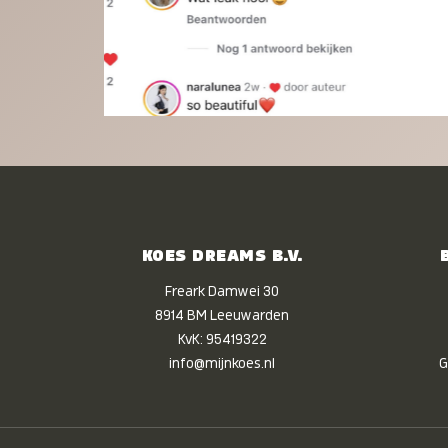
KOES DREAMS B.V.
Freark Damwei 30
8914 BM Leeuwarden
KvK: 95419322
info@mijnkoes.nl
G