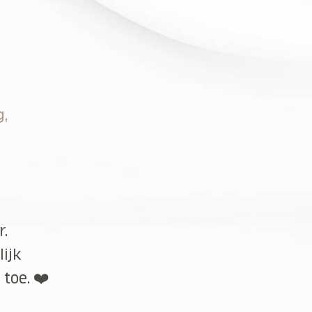
g,
r.
lijk
toe. ❤️