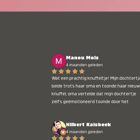
Manou Mols
4 maanden geleden
Wat een prachtig knuffeltje! Mijn dochtertje
belde trots haar oma en toonde haar nieuw
knuffel, oma vertelde dat mijn dochtertje 
zelfs geëmotioneerd toonde door het 
gepersonaliseerde liedje. Aanrader 💛
Hilbert Kalsbeek
4 maanden geleden