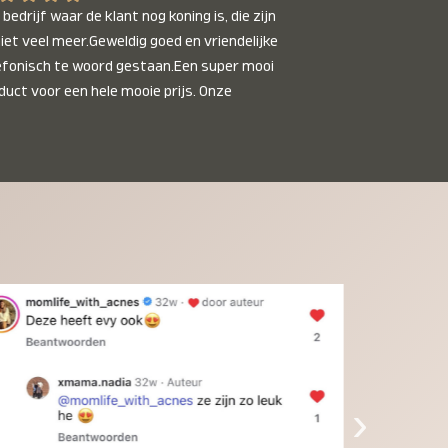
bedrijf waar de klant nog koning is, die zijn 
niet veel meer.Geweldig goed en vriendelijke 
efonisch te woord gestaan.Een super mooi 
duct voor een hele mooie prijs. Onze 
inkinderen zijn er helemaal verliefd op en 
t alleen de kleinkinderen maar iedereen die 
 ziet is er weg van. Een van onze 
inkinderen kan na 1 week al niet meer 
der en slaapt er heerlijk mee.Heel mooi 
duct, een bedrijf die de afspraken na komt, 
ben er blij mee en zeg tegen mensen die nog 
jfelen gewoon doen, het is het waard.
›