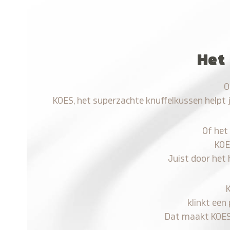
Het
O
KOES, het superzachte knuffelkussen helpt 
Of het
KOE
Juist door het
klinkt een
Dat maakt KOES n