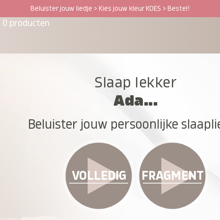
Beluister jouw liedje > Kies jouw kleur KOES > Bestel!
0 producten
Slaap lekker
Ada...
Beluister jouw persoonlijke slaapli
VOLLEDIG
FRAGMENT