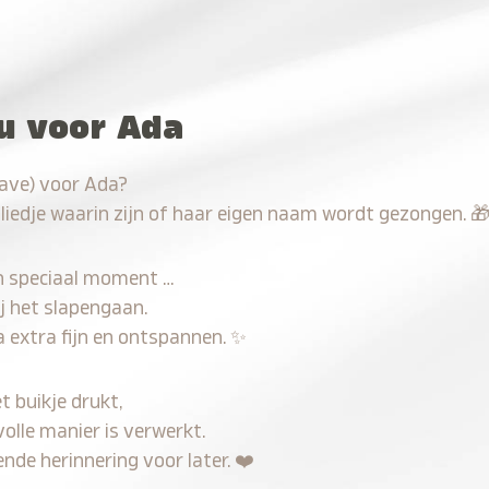
au voor Ada
have) voor Ada?
 liedje waarin zijn of haar eigen naam wordt gezongen.

n speciaal moment …
j het slapengaan.
 extra fijn en ontspannen.
✨
t buikje drukt,
volle manier is verwerkt.
nde herinnering voor later.
❤️