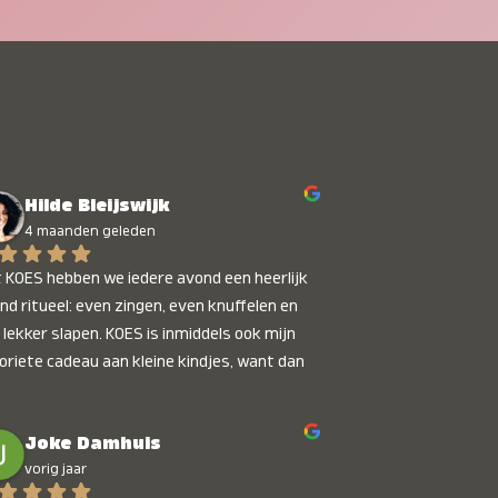
Hilde Bleijswijk
4 maanden geleden
 KOES hebben we iedere avond een heerlijk 
nd ritueel: even zingen, even knuffelen en 
 lekker slapen. KOES is inmiddels ook mijn 
oriete cadeau aan kleine kindjes, want dan 
t je dat je iets unieks geeft. Die stralende 
pies bij het horen van hun naam, die zijn 
Joke Damhuis
etaalbaar :)
vorig jaar