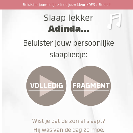
Ga
Beluister jouw liedje > Kies jouw kleur KOES > Bestel!
Open
Close
naar
Slaap lekker
hoofdinhoud
mobile
mobile
Adinda...
menu
menu
Beluister jouw persoonlijke
slaapliedje:
VOLLEDIG
FRAGMENT
Wist je dat de zon al slaapt?
Hij was van de dag zo moe.