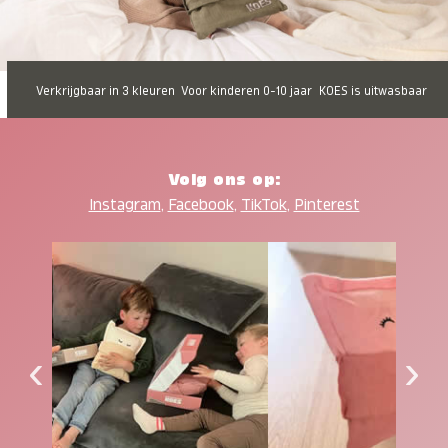
Verkrijgbaar in 3 kleuren
Voor kinderen 0-10 jaar
KOES is uitwasbaar
Volg ons op:
Instagram
,
Facebook
,
TikTok
,
Pinterest
‹
›