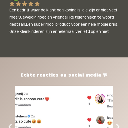
Een bedrijf waar de klant nog koning is, die zijn er niet veel 
meer.Geweldig goed en vriendelijke telefonisch te woord 
gestaan.Een super mooi product voor een hele mooie prijs. 
Onze kleinkinderen zijn er helemaal verliefd op en niet 
alleen de kleinkinderen maar iedereen die het ziet is er 
weg van. Een van onze kleinkinderen kan na 1 week al niet 
meer zonder en slaapt er heerlijk mee.Heel mooi product, 
een bedrijf die de afspraken na komt, ik ben er blij mee en 
zeg tegen mensen die nog twijfelen gewoon doen, het is 
het waard.
Echte reacties op social media 💬
‹
›