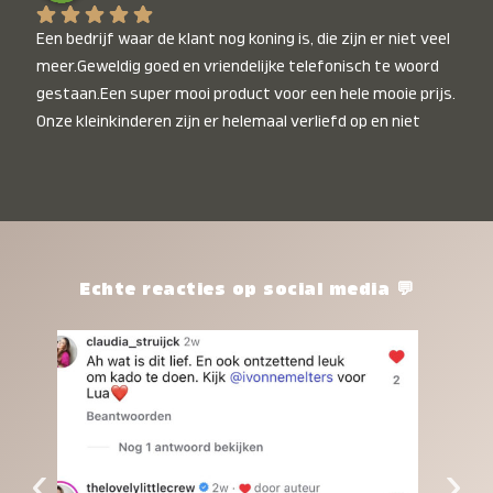
Een bedrijf waar de klant nog koning is, die zijn er niet veel 
meer.Geweldig goed en vriendelijke telefonisch te woord 
gestaan.Een super mooi product voor een hele mooie prijs. 
Onze kleinkinderen zijn er helemaal verliefd op en niet 
alleen de kleinkinderen maar iedereen die het ziet is er 
weg van. Een van onze kleinkinderen kan na 1 week al niet 
meer zonder en slaapt er heerlijk mee.Heel mooi product, 
een bedrijf die de afspraken na komt, ik ben er blij mee en 
zeg tegen mensen die nog twijfelen gewoon doen, het is 
het waard.
Echte reacties op social media 💬
‹
›