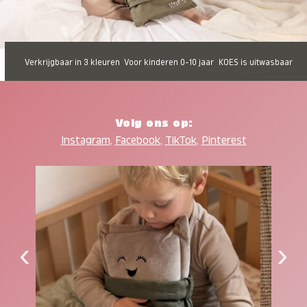
Verkrijgbaar in 3 kleuren
Voor kinderen 0-10 jaar
KOES is uitwasbaar
Volg ons op:
Instagram
,
Facebook
,
TikTok
,
Pinterest
‹
›