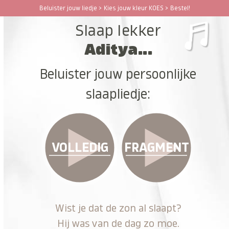
Ga
Beluister jouw liedje > Kies jouw kleur KOES > Bestel!
Open
Close
naar
Slaap lekker
hoofdinhoud
mobile
mobile
Aditya...
menu
menu
Beluister jouw persoonlijke
slaapliedje:
VOLLEDIG
FRAGMENT
Wist je dat de zon al slaapt?
Hij was van de dag zo moe.