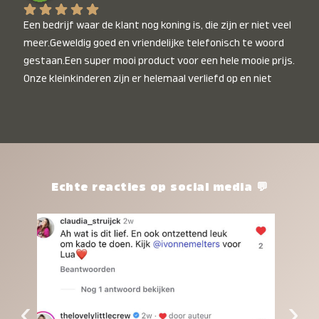
Een bedrijf waar de klant nog koning is, die zijn er niet veel 
meer.Geweldig goed en vriendelijke telefonisch te woord 
gestaan.Een super mooi product voor een hele mooie prijs. 
Onze kleinkinderen zijn er helemaal verliefd op en niet 
alleen de kleinkinderen maar iedereen die het ziet is er 
weg van. Een van onze kleinkinderen kan na 1 week al niet 
meer zonder en slaapt er heerlijk mee.Heel mooi product, 
een bedrijf die de afspraken na komt, ik ben er blij mee en 
zeg tegen mensen die nog twijfelen gewoon doen, het is 
het waard.
Echte reacties op social media 💬
‹
›