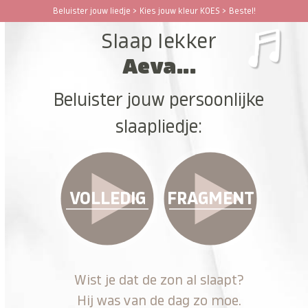
Ga
Beluister jouw liedje > Kies jouw kleur KOES > Bestel!
Open
Close
naar
Slaap lekker
hoofdinhoud
mobile
mobile
Aeva...
menu
menu
Beluister jouw persoonlijke
slaapliedje:
VOLLEDIG
FRAGMENT
Wist je dat de zon al slaapt?
Hij was van de dag zo moe.