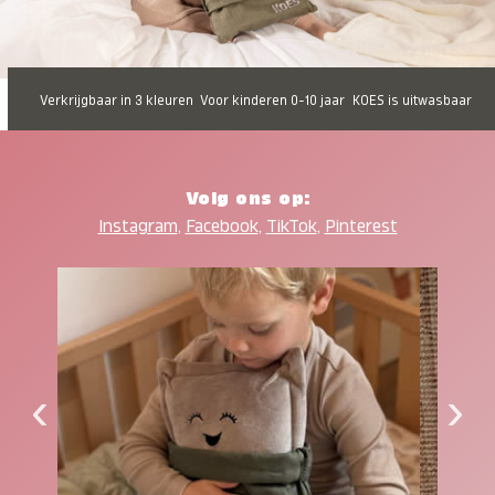
Verkrijgbaar in 3 kleuren
Voor kinderen 0-10 jaar
KOES is uitwasbaar
Volg ons op:
Instagram
,
Facebook
,
TikTok
,
Pinterest
‹
›