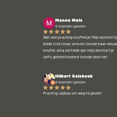
Manou Mols
4 maanden geleden
Wat een prachtig knuffeltje! Mijn dochtertje
belde trots haar oma en toonde haar nieuw
knuffel, oma vertelde dat mijn dochtertje 
zelfs geëmotioneerd toonde door het 
gepersonaliseerde liedje. Aanrader 💛
Hilbert Kalsbeek
4 maanden geleden
Prachtig cadeau om weg te geven!