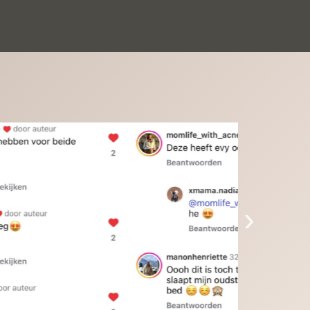
inkinderen zijn er helemaal verliefd op en 
t alleen de kleinkinderen maar iedereen die 
 ziet is er weg van. Een van onze 
inkinderen kan na 1 week al niet meer 
der en slaapt er heerlijk mee.Heel mooi 
duct, een bedrijf die de afspraken na komt, 
ben er blij mee en zeg tegen mensen die nog 
jfelen gewoon doen, het is het waard.
›