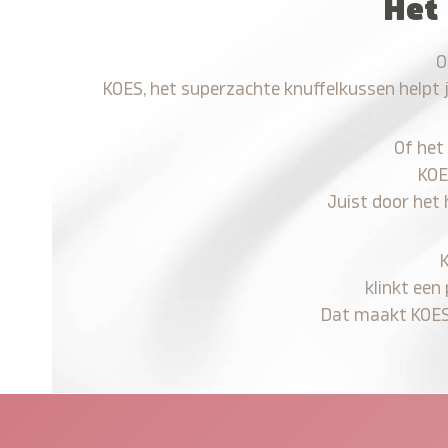
Het
O
KOES, het superzachte knuffelkussen helpt 
Of het
KOE
Juist door het
klinkt een
Dat maakt KOES n