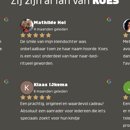
Zij zijn al fan van
KOES
Mathilde Hol
4 maanden geleden
 
De smile van mijn kleindochter was 
Met
e 
onbetaalbaar toen ze haar naam hoorde. Koes 
avo
is een vast onderdeel van haar naar-bed-
dan
ritueel geworden.
fav
wee
kop
Klaas IJkema
onb
8 maanden geleden
Een prachtig, origineel en waardevol cadeau! 
Een 
Absoluut een aanrader voor iedereen die iets 
er 
speciaals zoekt voor hun kindje
tel
pro