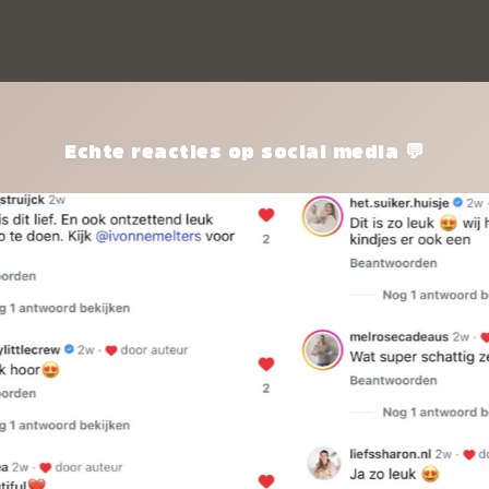
kle
nie
het
kle
zon
pro
Echte reacties op social media 💬
ik 
twi