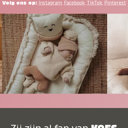
Volg ons op:
Instagram
,
Facebook
,
TikTok
,
Pinterest