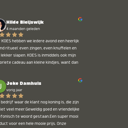
Hilde Bleijswijk
4 maanden geleden
 KOES hebben we iedere avond een heerlijk 
nd ritueel: even zingen, even knuffelen en 
 lekker slapen. KOES is inmiddels ook mijn 
oriete cadeau aan kleine kindjes, want dan 
t je dat je iets unieks geeft. Die stralende 
pies bij het horen van hun naam, die zijn 
Joke Damhuis
etaalbaar :)
vorig jaar
bedrijf waar de klant nog koning is, die zijn 
niet veel meer.Geweldig goed en vriendelijke 
efonisch te woord gestaan.Een super mooi 
duct voor een hele mooie prijs. Onze 