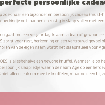
 perfecte persoonlijke cade
p zoek naar een bijzonder en persoonlijk cadeau (must-
jouw kindje ontspannen en rustig in slaap vallen met een
 nu gaat om een verjaardag, kraamcadeau of gewoon ee
S zorgt voor rust, herkenning en een vertrouwd gevoel bi
 horen van de eigen naam wordt het slaapritueel voor Age
KOES is allesbehalve een gewone knuffel. Wanneer je op he
 persoonlijk slaapliedje waarin de naam Age op een liefdev
iet alleen leuk om mee te knuffelen, maar ook een blijve