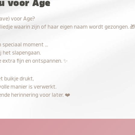
au voor Age
have) voor Age?
 liedje waarin zijn of haar eigen naam wordt gezongen.

n speciaal moment …
j het slapengaan.
 extra fijn en ontspannen.
✨
t buikje drukt,
olle manier is verwerkt.
nde herinnering voor later.
❤️