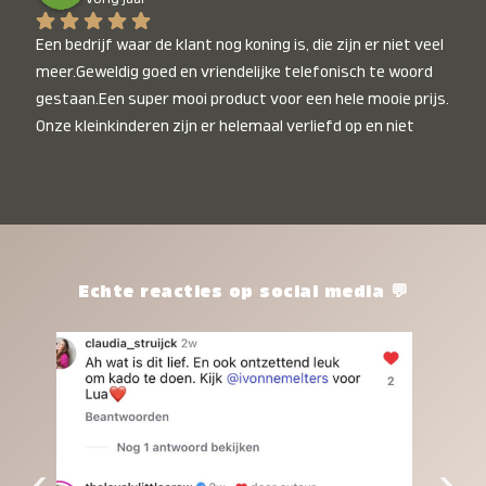
Een bedrijf waar de klant nog koning is, die zijn er niet veel 
meer.Geweldig goed en vriendelijke telefonisch te woord 
gestaan.Een super mooi product voor een hele mooie prijs. 
Onze kleinkinderen zijn er helemaal verliefd op en niet 
alleen de kleinkinderen maar iedereen die het ziet is er 
weg van. Een van onze kleinkinderen kan na 1 week al niet 
meer zonder en slaapt er heerlijk mee.Heel mooi product, 
een bedrijf die de afspraken na komt, ik ben er blij mee en 
zeg tegen mensen die nog twijfelen gewoon doen, het is 
het waard.
Echte reacties op social media 💬
‹
›