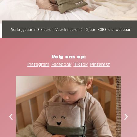
Verkrijgbaar in 3 kleuren
Voor kinderen 0-10 jaar
KOES is uitwasbaar
Volg ons op:
Instagram
,
Facebook
,
TikTok
,
Pinterest
‹
›