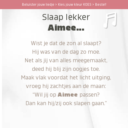
Ga
Beluister jouw liedje > Kies jouw kleur KOES > Bestel!
Open
Close
naar
Slaap lekker
hoofdinhoud
mobile
mobile
Aimee...
menu
menu
Wist je dat de zon al slaapt?
Hij was van de dag zo moe.
Net als jij van alles meegemaakt,
deed hij blij zijn oogjes toe.
Maak vlak voordat het licht uitging,
vroeg hij zachtjes aan de maan:
“Wil jij op
Aimee
passen?
Dan kan hij/zij ook slapen gaan.”