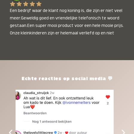
Een bedrijf waar de klant nog koning is, die zijn er niet veel 
meer.Geweldig goed en vriendelijke telefonisch te woord 
gestaan.Een super mooi product voor een hele mooie prijs. 
Onze kleinkinderen zijn er helemaal verliefd op en niet 
alleen de kleinkinderen maar iedereen die het ziet is er 
weg van. Een van onze kleinkinderen kan na 1 week al niet 
meer zonder en slaapt er heerlijk mee.Heel mooi product, 
een bedrijf die de afspraken na komt, ik ben er blij mee en 
zeg tegen mensen die nog twijfelen gewoon doen, het is 
het waard.
Echte reacties op social media 💬
‹
›