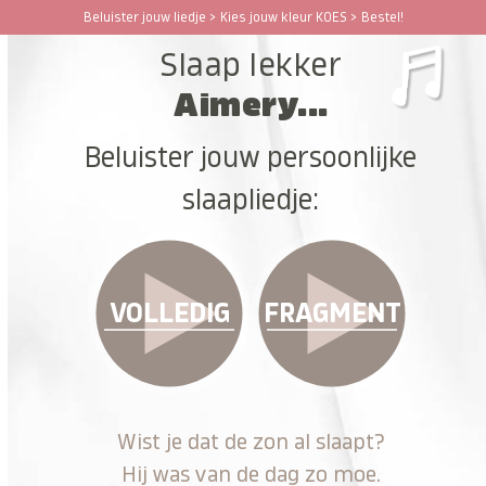
Ga
Beluister jouw liedje > Kies jouw kleur KOES > Bestel!
Open
Close
naar
Slaap lekker
hoofdinhoud
mobile
mobile
Aimery...
menu
menu
Beluister jouw persoonlijke
slaapliedje:
VOLLEDIG
FRAGMENT
Wist je dat de zon al slaapt?
Hij was van de dag zo moe.