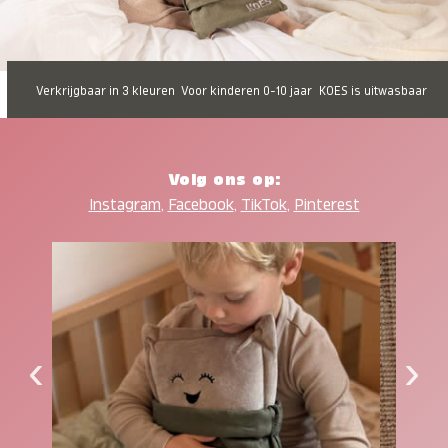
Verkrijgbaar in 3 kleuren
Voor kinderen 0-10 jaar
KOES is uitwasbaar
Volg ons op:
Instagram
,
Facebook
,
TikTok
,
Pinterest
‹
›