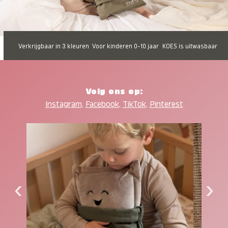
Verkrijgbaar in 3 kleuren
Voor kinderen 0-10 jaar
KOES is uitwasbaar
Volg ons op:
Instagram
,
Facebook
,
TikTok
,
Pinterest
‹
›