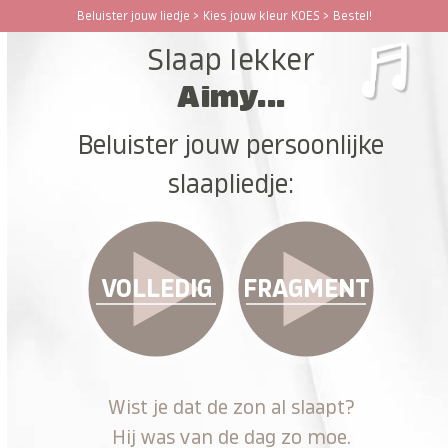
Ga
Beluister jouw liedje > Kies jouw kleur KOES > Bestel!
Open
Close
naar
Slaap lekker
hoofdinhoud
mobile
mobile
Aimy...
menu
menu
Beluister jouw persoonlijke
slaapliedje:
VOLLEDIG
FRAGMENT
Wist je dat de zon al slaapt?
Hij was van de dag zo moe.