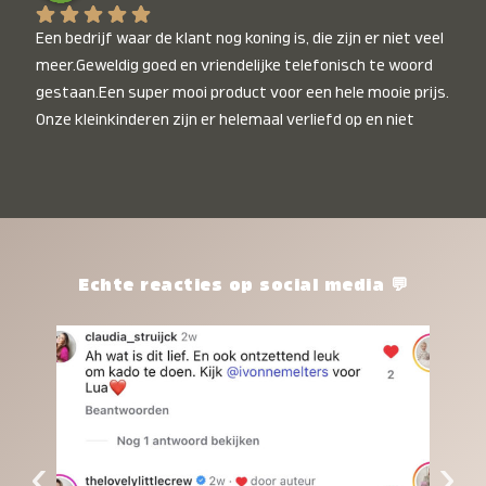
Een bedrijf waar de klant nog koning is, die zijn er niet veel 
meer.Geweldig goed en vriendelijke telefonisch te woord 
gestaan.Een super mooi product voor een hele mooie prijs. 
Onze kleinkinderen zijn er helemaal verliefd op en niet 
alleen de kleinkinderen maar iedereen die het ziet is er 
weg van. Een van onze kleinkinderen kan na 1 week al niet 
meer zonder en slaapt er heerlijk mee.Heel mooi product, 
een bedrijf die de afspraken na komt, ik ben er blij mee en 
zeg tegen mensen die nog twijfelen gewoon doen, het is 
het waard.
Echte reacties op social media 💬
‹
›