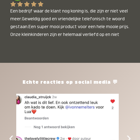
Een bedrijf waar de klant nog koning is, die zijn er niet veel 
meer.Geweldig goed en vriendelijke telefonisch te woord 
gestaan.Een super mooi product voor een hele mooie prijs. 
Onze kleinkinderen zijn er helemaal verliefd op en niet 
alleen de kleinkinderen maar iedereen die het ziet is er 
weg van. Een van onze kleinkinderen kan na 1 week al niet 
meer zonder en slaapt er heerlijk mee.Heel mooi product, 
een bedrijf die de afspraken na komt, ik ben er blij mee en 
zeg tegen mensen die nog twijfelen gewoon doen, het is 
het waard.
Echte reacties op social media 💬
‹
›