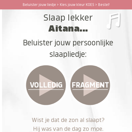
Ga
Beluister jouw liedje > Kies jouw kleur KOES > Bestel!
Open
Close
naar
Slaap lekker
hoofdinhoud
mobile
mobile
Aitana...
menu
menu
Beluister jouw persoonlijke
slaapliedje:
VOLLEDIG
FRAGMENT
Wist je dat de zon al slaapt?
Hij was van de dag zo moe.