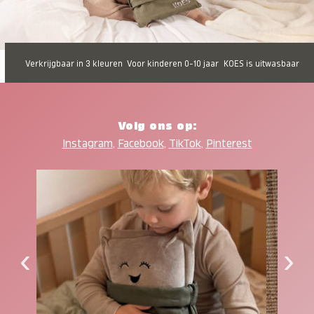
Verkrijgbaar in 3 kleuren
Voor kinderen 0-10 jaar
KOES is uitwasbaar
Volg ons op:
Instagram
,
Facebook
,
TikTok
,
Pinterest
‹
›