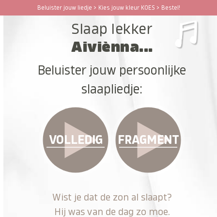
Ga
Beluister jouw liedje > Kies jouw kleur KOES > Bestel!
Open
Close
naar
Slaap lekker
hoofdinhoud
mobile
mobile
Aiviènna...
menu
menu
Beluister jouw persoonlijke
slaapliedje:
VOLLEDIG
FRAGMENT
Wist je dat de zon al slaapt?
Hij was van de dag zo moe.