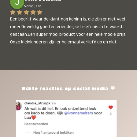
vorig jaar
Een bedrijf waar de klant nog koning is, die zijn er niet veel 
meer.Geweldig goed en vriendelijke telefonisch te woord 
gestaan.Een super mooi product voor een hele mooie prijs. 
Onze kleinkinderen zijn er helemaal verliefd op en niet 
alleen de kleinkinderen maar iedereen die het ziet is er 
weg van. Een van onze kleinkinderen kan na 1 week al niet 
meer zonder en slaapt er heerlijk mee.Heel mooi product, 
een bedrijf die de afspraken na komt, ik ben er blij mee en 
zeg tegen mensen die nog twijfelen gewoon doen, het is 
het waard.
Echte reacties op social media 💬