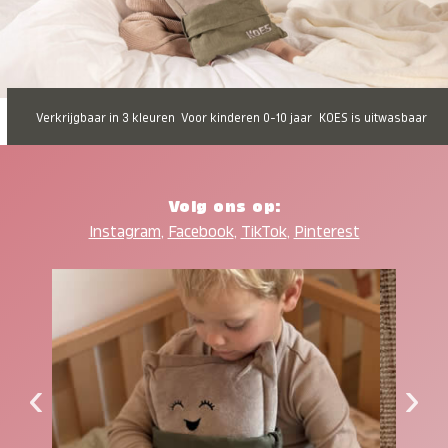
Verkrijgbaar in 3 kleuren
Voor kinderen 0-10 jaar
KOES is uitwasbaar
Volg ons op:
Instagram
,
Facebook
,
TikTok
,
Pinterest
‹
›