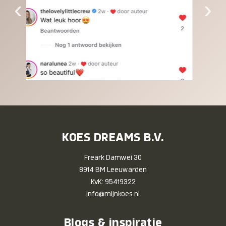
‹
›
KOES DREAMS B.V.
Freark Damwei 30
8914 BM Leeuwarden
KvK: 95419322
info@mijnkoes.nl
Blogs & inspiratie