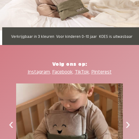
Verkrijgbaar in 3 kleuren
Voor kinderen 0-10 jaar
KOES is uitwasbaar
Volg ons op:
Instagram
,
Facebook
,
TikTok
,
Pinterest
‹
›