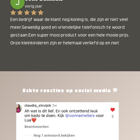
vorig jaar
Een bedrijf waar de klant nog koning is, die zijn er niet veel 
meer.Geweldig goed en vriendelijke telefonisch te woord 
gestaan.Een super mooi product voor een hele mooie prijs. 
Onze kleinkinderen zijn er helemaal verliefd op en niet 
alleen de kleinkinderen maar iedereen die het ziet is er 
weg van. Een van onze kleinkinderen kan na 1 week al niet 
meer zonder en slaapt er heerlijk mee.Heel mooi product, 
een bedrijf die de afspraken na komt, ik ben er blij mee en 
zeg tegen mensen die nog twijfelen gewoon doen, het is 
het waard.
Echte reacties op social media 💬