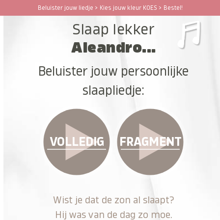
Ga
Beluister jouw liedje > Kies jouw kleur KOES > Bestel!
Open
Close
naar
Slaap lekker
hoofdinhoud
mobile
mobile
Aleandro...
menu
menu
Beluister jouw persoonlijke
slaapliedje:
VOLLEDIG
FRAGMENT
Wist je dat de zon al slaapt?
Hij was van de dag zo moe.