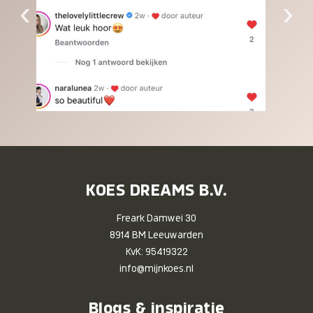
‹
›
KOES DREAMS B.V.
Freark Damwei 30
8914 BM Leeuwarden
KvK: 95419322
info@mijnkoes.nl
Blogs & inspiratie