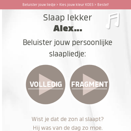
Ga
Beluister jouw liedje > Kies jouw kleur KOES > Bestel!
Open
Close
naar
Slaap lekker
hoofdinhoud
mobile
mobile
Alex...
menu
menu
Beluister jouw persoonlijke
slaapliedje:
VOLLEDIG
FRAGMENT
Wist je dat de zon al slaapt?
Hij was van de dag zo moe.