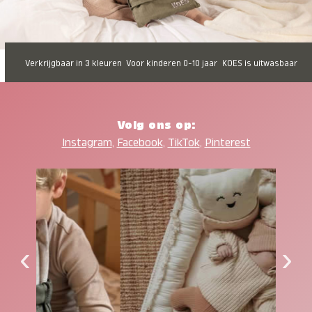
Verkrijgbaar in 3 kleuren
Voor kinderen 0-10 jaar
KOES is uitwasbaar
Volg ons op:
Instagram
,
Facebook
,
TikTok
,
Pinterest
‹
›