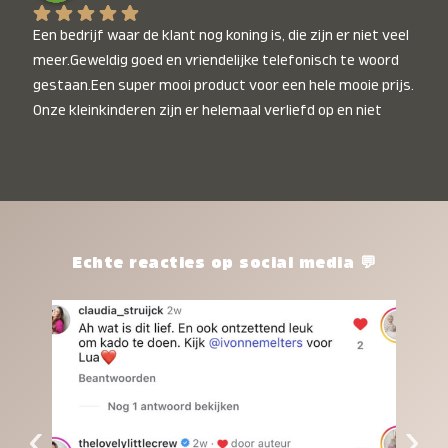
Een bedrijf waar de klant nog koning is, die zijn er niet veel 
meer.Geweldig goed en vriendelijke telefonisch te woord 
gestaan.Een super mooi product voor een hele mooie prijs. 
Onze kleinkinderen zijn er helemaal verliefd op en niet 
alleen de kleinkinderen maar iedereen die het ziet is er 
weg van. Een van onze kleinkinderen kan na 1 week al niet 
meer zonder en slaapt er heerlijk mee.Heel mooi product, 
een bedrijf die de afspraken na komt, ik ben er blij mee en 
zeg tegen mensen die nog twijfelen gewoon doen, het is 
het waard.
Echte reacties op social media 💬
‹
›