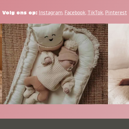
Volg ons op:
Instagram
,
Facebook
,
TikTok
,
Pinterest