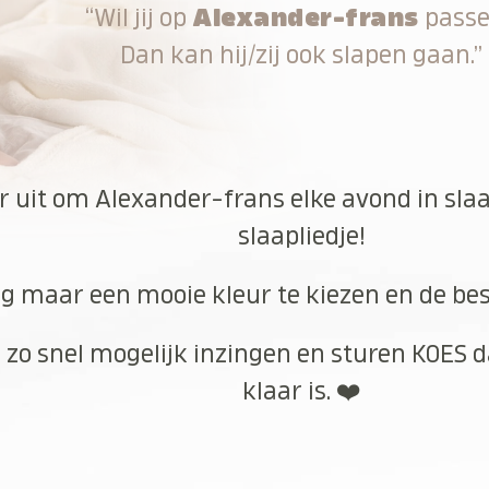
“Wil jij op
Alexander-frans
pass
Dan kan hij/zij ook slapen gaan.”
ar uit om Alexander-frans elke avond in sla
slaapliedje!
g maar een mooie kleur te kiezen en de best
 zo snel mogelijk inzingen en sturen KOES d
klaar is. ❤️