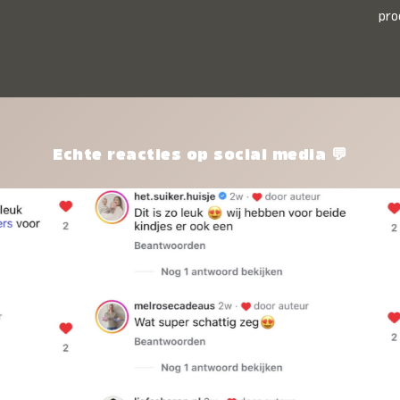
pro
kle
nie
het
kle
zon
pro
Echte reacties op social media 💬
ik 
twi