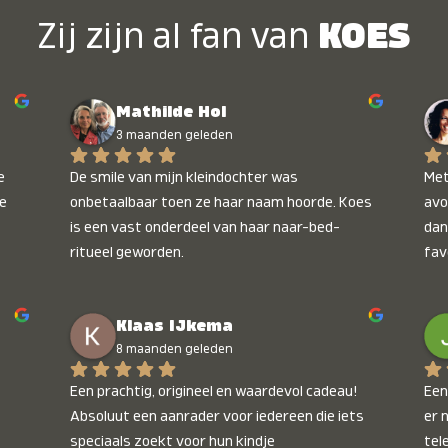
Zij zijn al fan van
KOES
Mathilde Hol
3 maanden geleden
 
De smile van mijn kleindochter was 
Met
e 
onbetaalbaar toen ze haar naam hoorde. Koes 
avo
is een vast onderdeel van haar naar-bed-
dan
ritueel geworden.
fav
wee
kop
Klaas IJkema
onb
8 maanden geleden
Een prachtig, origineel en waardevol cadeau! 
Een 
Absoluut een aanrader voor iedereen die iets 
er 
speciaals zoekt voor hun kindje
tel