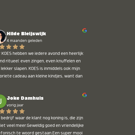
Hilde Bleijswijk
4 maanden geleden
 KOES hebben we iedere avond een heerlijk 
nd ritueel: even zingen, even knuffelen en 
 lekker slapen. KOES is inmiddels ook mijn 
oriete cadeau aan kleine kindjes, want dan 
t je dat je iets unieks geeft. Die stralende 
pies bij het horen van hun naam, die zijn 
Joke Damhuis
etaalbaar :)
vorig jaar
bedrijf waar de klant nog koning is, die zijn 
niet veel meer.Geweldig goed en vriendelijke 
efonisch te woord gestaan.Een super mooi 