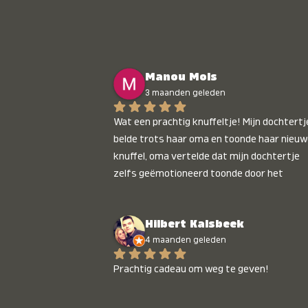
Manou Mols
3 maanden geleden
Wat een prachtig knuffeltje! Mijn dochtertje
belde trots haar oma en toonde haar nieuw
knuffel, oma vertelde dat mijn dochtertje 
zelfs geëmotioneerd toonde door het 
gepersonaliseerde liedje. Aanrader 💛
Hilbert Kalsbeek
4 maanden geleden
Prachtig cadeau om weg te geven!