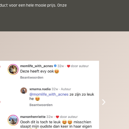
duct voor een hele mooie prijs. Onze 
inkinderen zijn er helemaal verliefd op en 
t alleen de kleinkinderen maar iedereen die 
 ziet is er weg van. Een van onze 
inkinderen kan na 1 week al niet meer 
der en slaapt er heerlijk mee.Heel mooi 
duct, een bedrijf die de afspraken na komt, 
ben er blij mee en zeg tegen mensen die nog 
jfelen gewoon doen, het is het waard.
›