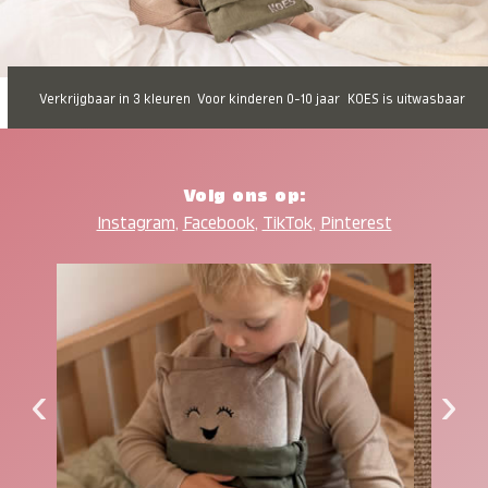
Verkrijgbaar in 3 kleuren
Voor kinderen 0-10 jaar
KOES is uitwasbaar
Volg ons op:
Instagram
,
Facebook
,
TikTok
,
Pinterest
‹
›