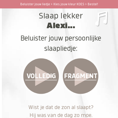
Ga
Beluister jouw liedje > Kies jouw kleur KOES > Bestel!
Open
Close
naar
Slaap lekker
hoofdinhoud
mobile
mobile
Alexi...
menu
menu
Beluister jouw persoonlijke
slaapliedje:
VOLLEDIG
FRAGMENT
Wist je dat de zon al slaapt?
Hij was van de dag zo moe.