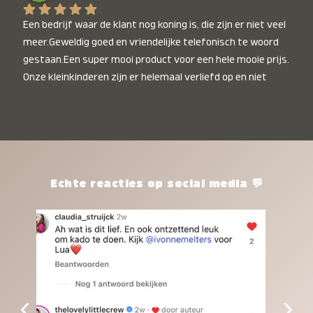
Een bedrijf waar de klant nog koning is, die zijn er niet veel 
meer.Geweldig goed en vriendelijke telefonisch te woord 
gestaan.Een super mooi product voor een hele mooie prijs. 
Onze kleinkinderen zijn er helemaal verliefd op en niet 
alleen de kleinkinderen maar iedereen die het ziet is er 
weg van. Een van onze kleinkinderen kan na 1 week al niet 
meer zonder en slaapt er heerlijk mee.Heel mooi product, 
een bedrijf die de afspraken na komt, ik ben er blij mee en 
zeg tegen mensen die nog twijfelen gewoon doen, het is 
het waard.
Echte reacties op social media 💬
‹
›