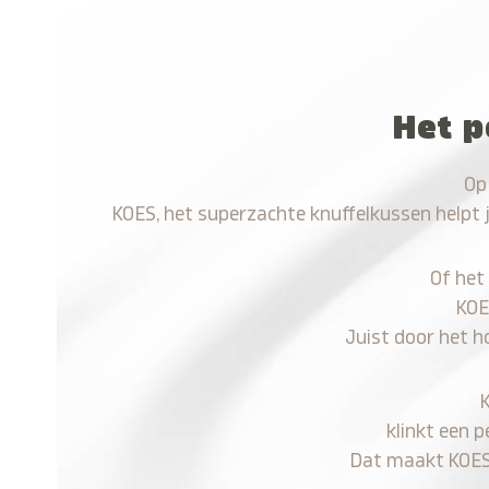
Het p
Op
KOES, het superzachte knuffelkussen helpt 
Of het
KOE
Juist door het h
klinkt een p
Dat maakt KOES n