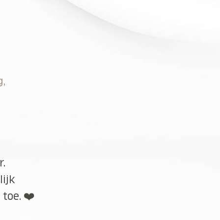
g,
r.
lijk
toe. ❤️