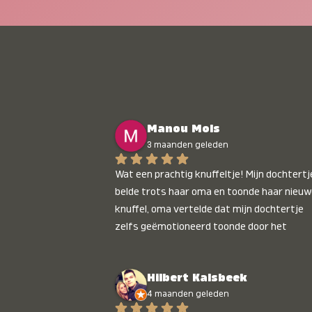
Manou Mols
3 maanden geleden
Wat een prachtig knuffeltje! Mijn dochtertje
belde trots haar oma en toonde haar nieuw
knuffel, oma vertelde dat mijn dochtertje 
zelfs geëmotioneerd toonde door het 
gepersonaliseerde liedje. Aanrader 💛
Hilbert Kalsbeek
4 maanden geleden