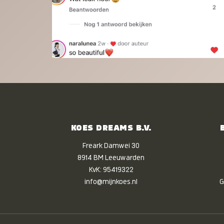
KOES DREAMS B.V.
Freark Damwei 30
8914 BM Leeuwarden
KvK: 95419322
info@mijnkoes.nl
G