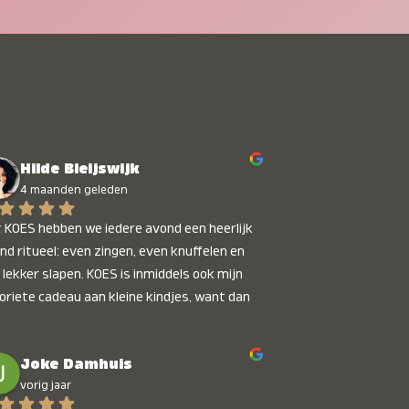
Hilde Bleijswijk
4 maanden geleden
 KOES hebben we iedere avond een heerlijk 
nd ritueel: even zingen, even knuffelen en 
 lekker slapen. KOES is inmiddels ook mijn 
oriete cadeau aan kleine kindjes, want dan 
t je dat je iets unieks geeft. Die stralende 
pies bij het horen van hun naam, die zijn 
Joke Damhuis
etaalbaar :)
vorig jaar