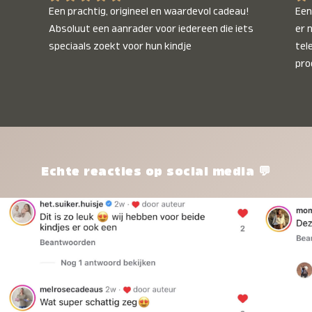
Een prachtig, origineel en waardevol cadeau! 
Een 
Absoluut een aanrader voor iedereen die iets 
er 
speciaals zoekt voor hun kindje
tel
pro
kle
nie
het
kle
zon
pro
Echte reacties op social media 💬
ik 
twi