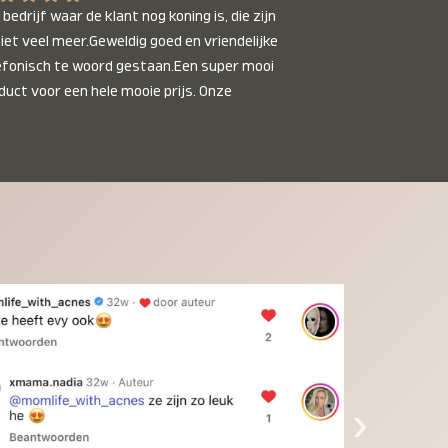
bedrijf waar de klant nog koning is, die zijn 
niet veel meer.Geweldig goed en vriendelijke 
efonisch te woord gestaan.Een super mooi 
duct voor een hele mooie prijs. Onze 
inkinderen zijn er helemaal verliefd op en 
t alleen de kleinkinderen maar iedereen die 
 ziet is er weg van. Een van onze 
inkinderen kan na 1 week al niet meer 
der en slaapt er heerlijk mee.Heel mooi 
duct, een bedrijf die de afspraken na komt, 
ben er blij mee en zeg tegen mensen die nog 
jfelen gewoon doen, het is het waard.
›