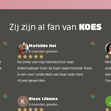
Zij zijn al fan van
KOES
Mathilde Hol
4 maanden geleden
 
De smile van mijn kleindochter was 
Met
e 
onbetaalbaar toen ze haar naam hoorde. Koes 
avo
is een vast onderdeel van haar naar-bed-
dan
ritueel geworden.
fav
wee
kop
Klaas IJkema
onb
8 maanden geleden