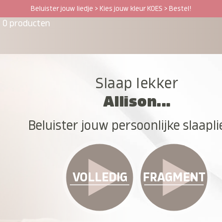
Beluister jouw liedje > Kies jouw kleur KOES > Bestel!
0 producten
Slaap lekker
Allison...
Beluister jouw persoonlijke slaapli
VOLLEDIG
FRAGMENT