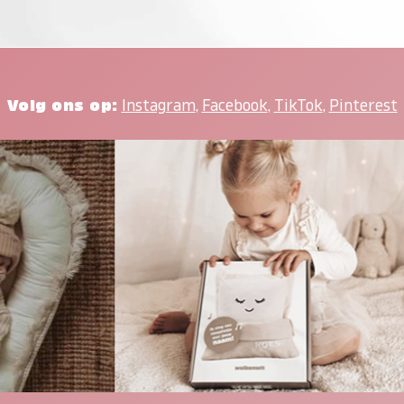
Volg ons op:
Instagram
,
Facebook
,
TikTok
,
Pinterest