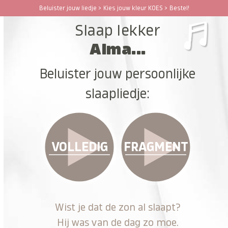
Ga
Beluister jouw liedje > Kies jouw kleur KOES > Bestel!
Open
Close
naar
Slaap lekker
hoofdinhoud
mobile
mobile
Alma...
menu
menu
Beluister jouw persoonlijke
slaapliedje:
VOLLEDIG
FRAGMENT
Wist je dat de zon al slaapt?
Hij was van de dag zo moe.