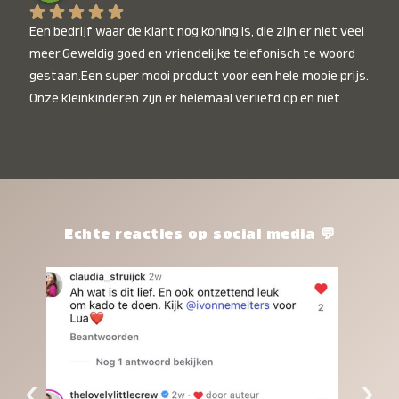
Een bedrijf waar de klant nog koning is, die zijn er niet veel 
meer.Geweldig goed en vriendelijke telefonisch te woord 
gestaan.Een super mooi product voor een hele mooie prijs. 
Onze kleinkinderen zijn er helemaal verliefd op en niet 
alleen de kleinkinderen maar iedereen die het ziet is er 
weg van. Een van onze kleinkinderen kan na 1 week al niet 
meer zonder en slaapt er heerlijk mee.Heel mooi product, 
een bedrijf die de afspraken na komt, ik ben er blij mee en 
zeg tegen mensen die nog twijfelen gewoon doen, het is 
het waard.
Echte reacties op social media 💬
‹
›