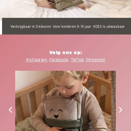
Verkrijgbaar in 3 kleuren
Voor kinderen 0-10 jaar
KOES is uitwasbaar
Volg ons op:
Instagram
,
Facebook
,
TikTok
,
Pinterest
‹
›