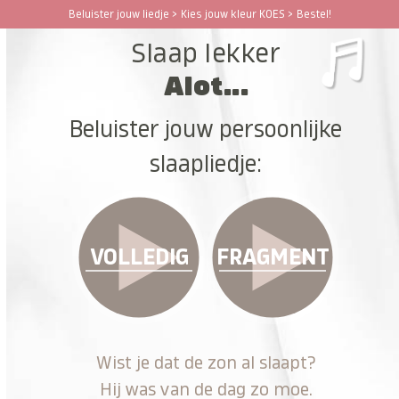
Ga
Beluister jouw liedje > Kies jouw kleur KOES > Bestel!
Open
Close
naar
Slaap lekker
hoofdinhoud
mobile
mobile
Alot...
menu
menu
Beluister jouw persoonlijke
slaapliedje:
VOLLEDIG
FRAGMENT
Wist je dat de zon al slaapt?
Hij was van de dag zo moe.