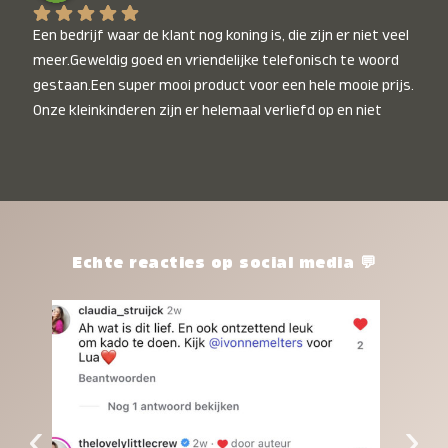
Een bedrijf waar de klant nog koning is, die zijn er niet veel 
meer.Geweldig goed en vriendelijke telefonisch te woord 
gestaan.Een super mooi product voor een hele mooie prijs. 
Onze kleinkinderen zijn er helemaal verliefd op en niet 
alleen de kleinkinderen maar iedereen die het ziet is er 
weg van. Een van onze kleinkinderen kan na 1 week al niet 
meer zonder en slaapt er heerlijk mee.Heel mooi product, 
een bedrijf die de afspraken na komt, ik ben er blij mee en 
zeg tegen mensen die nog twijfelen gewoon doen, het is 
het waard.
Echte reacties op social media 💬
‹
›