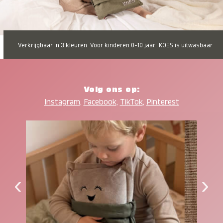
Verkrijgbaar in 3 kleuren
Voor kinderen 0-10 jaar
KOES is uitwasbaar
Volg ons op:
Instagram
,
Facebook
,
TikTok
,
Pinterest
‹
›