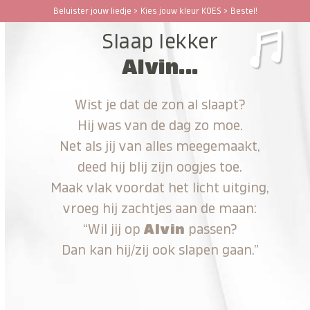
Ga
Beluister jouw liedje > Kies jouw kleur KOES > Bestel!
Open
Close
naar
Slaap lekker
hoofdinhoud
mobile
mobile
Alvin...
menu
menu
Wist je dat de zon al slaapt?
Hij was van de dag zo moe.
Net als jij van alles meegemaakt,
deed hij blij zijn oogjes toe.
Maak vlak voordat het licht uitging,
vroeg hij zachtjes aan de maan:
“Wil jij op
Alvin
passen?
Dan kan hij/zij ook slapen gaan.”