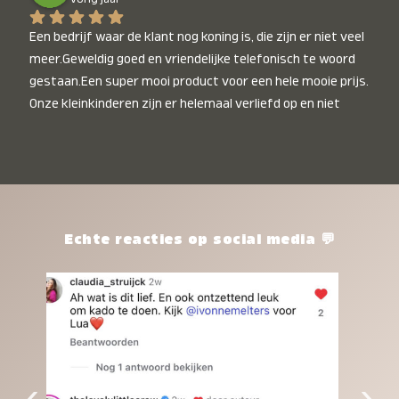
Een bedrijf waar de klant nog koning is, die zijn er niet veel 
meer.Geweldig goed en vriendelijke telefonisch te woord 
gestaan.Een super mooi product voor een hele mooie prijs. 
Onze kleinkinderen zijn er helemaal verliefd op en niet 
alleen de kleinkinderen maar iedereen die het ziet is er 
weg van. Een van onze kleinkinderen kan na 1 week al niet 
meer zonder en slaapt er heerlijk mee.Heel mooi product, 
een bedrijf die de afspraken na komt, ik ben er blij mee en 
zeg tegen mensen die nog twijfelen gewoon doen, het is 
het waard.
Echte reacties op social media 💬
‹
›