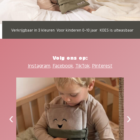
Verkrijgbaar in 3 kleuren
Voor kinderen 0-10 jaar
KOES is uitwasbaar
Volg ons op:
Instagram
,
Facebook
,
TikTok
,
Pinterest
‹
›