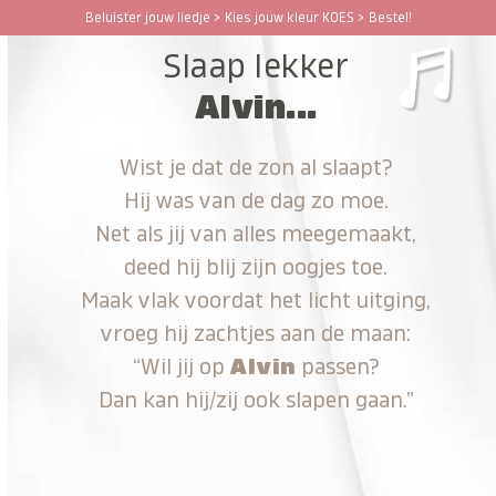
Ga
Beluister jouw liedje > Kies jouw kleur KOES > Bestel!
Open
Close
naar
Slaap lekker
hoofdinhoud
mobile
mobile
Alvin...
menu
menu
Wist je dat de zon al slaapt?
Hij was van de dag zo moe.
Net als jij van alles meegemaakt,
deed hij blij zijn oogjes toe.
Maak vlak voordat het licht uitging,
vroeg hij zachtjes aan de maan:
“Wil jij op
Alvin
passen?
Dan kan hij/zij ook slapen gaan.”