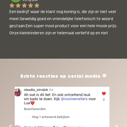
Een bedrijf waar de klant nog koning is, die zijn er niet veel 
meer.Geweldig goed en vriendelijke telefonisch te woord 
gestaan.Een super mooi product voor een hele mooie prijs. 
Onze kleinkinderen zijn er helemaal verliefd op en niet 
alleen de kleinkinderen maar iedereen die het ziet is er 
weg van. Een van onze kleinkinderen kan na 1 week al niet 
meer zonder en slaapt er heerlijk mee.Heel mooi product, 
een bedrijf die de afspraken na komt, ik ben er blij mee en 
zeg tegen mensen die nog twijfelen gewoon doen, het is 
het waard.
Echte reacties op social media 💬
‹
›