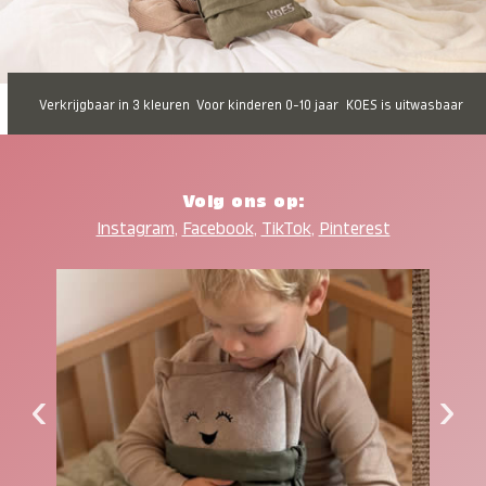
Verkrijgbaar in 3 kleuren
Voor kinderen 0-10 jaar
KOES is uitwasbaar
Volg ons op:
Instagram
,
Facebook
,
TikTok
,
Pinterest
‹
›