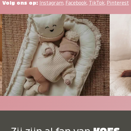
Volg ons op:
Instagram
,
Facebook
,
TikTok
,
Pinterest