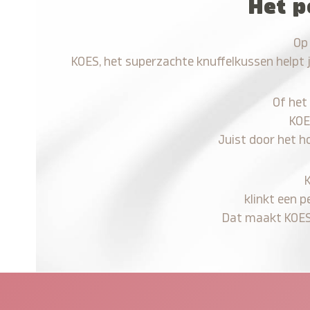
Het p
Op
KOES, het superzachte knuffelkussen helpt 
Of het
KOE
Juist door het h
klinkt een p
Dat maakt KOES n