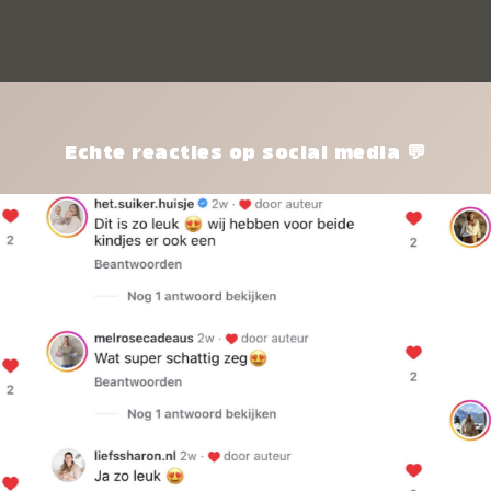
kle
nie
het
kle
zon
pro
Echte reacties op social media 💬
ik 
twi