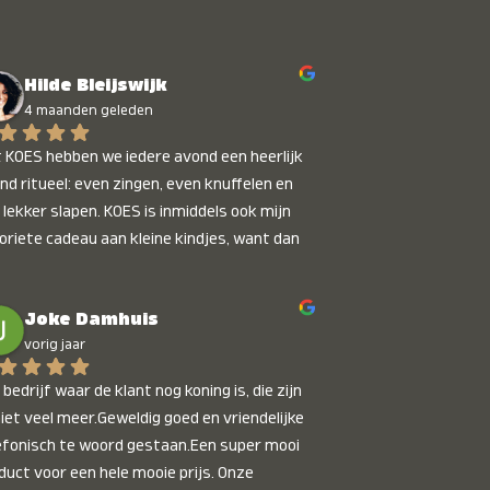
Hilde Bleijswijk
4 maanden geleden
 KOES hebben we iedere avond een heerlijk 
nd ritueel: even zingen, even knuffelen en 
 lekker slapen. KOES is inmiddels ook mijn 
oriete cadeau aan kleine kindjes, want dan 
t je dat je iets unieks geeft. Die stralende 
pies bij het horen van hun naam, die zijn 
Joke Damhuis
etaalbaar :)
vorig jaar
bedrijf waar de klant nog koning is, die zijn 
niet veel meer.Geweldig goed en vriendelijke 
efonisch te woord gestaan.Een super mooi 
duct voor een hele mooie prijs. Onze 