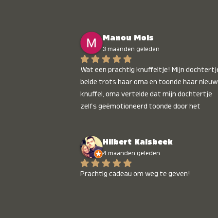
Manou Mols
3 maanden geleden
Wat een prachtig knuffeltje! Mijn dochtertje
belde trots haar oma en toonde haar nieuw
knuffel, oma vertelde dat mijn dochtertje 
zelfs geëmotioneerd toonde door het 
gepersonaliseerde liedje. Aanrader 💛
Hilbert Kalsbeek
4 maanden geleden
Prachtig cadeau om weg te geven!