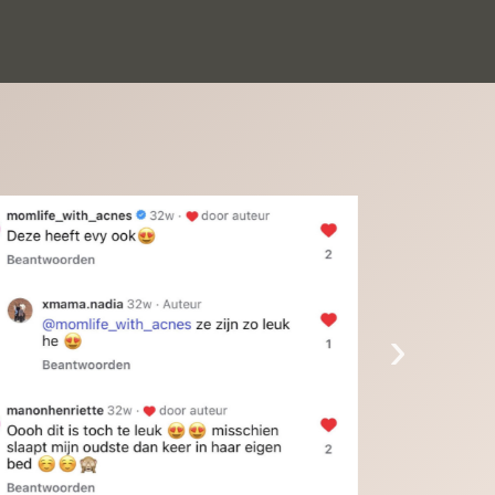
inkinderen zijn er helemaal verliefd op en 
t alleen de kleinkinderen maar iedereen die 
 ziet is er weg van. Een van onze 
inkinderen kan na 1 week al niet meer 
der en slaapt er heerlijk mee.Heel mooi 
duct, een bedrijf die de afspraken na komt, 
ben er blij mee en zeg tegen mensen die nog 
jfelen gewoon doen, het is het waard.
›