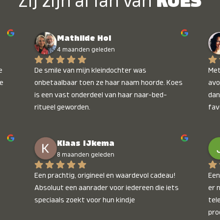
Zij zijn al fan van
KOES
Mathilde Hol
4 maanden geleden
 
De smile van mijn kleindochter was 
Met
e 
onbetaalbaar toen ze haar naam hoorde. Koes 
avo
is een vast onderdeel van haar naar-bed-
dan
ritueel geworden.
fav
wee
kop
Klaas IJkema
onb
8 maanden geleden
Een prachtig, origineel en waardevol cadeau! 
Een 
Absoluut een aanrader voor iedereen die iets 
er 
speciaals zoekt voor hun kindje
tel
pro