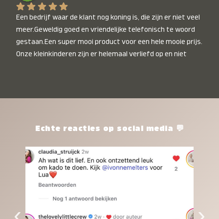
Een bedrijf waar de klant nog koning is, die zijn er niet veel 
meer.Geweldig goed en vriendelijke telefonisch te woord 
gestaan.Een super mooi product voor een hele mooie prijs. 
Onze kleinkinderen zijn er helemaal verliefd op en niet 
alleen de kleinkinderen maar iedereen die het ziet is er 
weg van. Een van onze kleinkinderen kan na 1 week al niet 
meer zonder en slaapt er heerlijk mee.Heel mooi product, 
een bedrijf die de afspraken na komt, ik ben er blij mee en 
zeg tegen mensen die nog twijfelen gewoon doen, het is 
het waard.
Echte reacties op social media 💬
‹
›