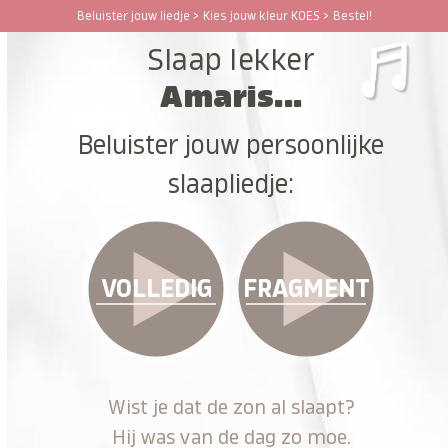
Ga
Beluister jouw liedje > Kies jouw kleur KOES > Bestel!
Open
Close
naar
Slaap lekker
hoofdinhoud
mobile
mobile
Amaris...
menu
menu
Beluister jouw persoonlijke
slaapliedje:
VOLLEDIG
FRAGMENT
Wist je dat de zon al slaapt?
Hij was van de dag zo moe.