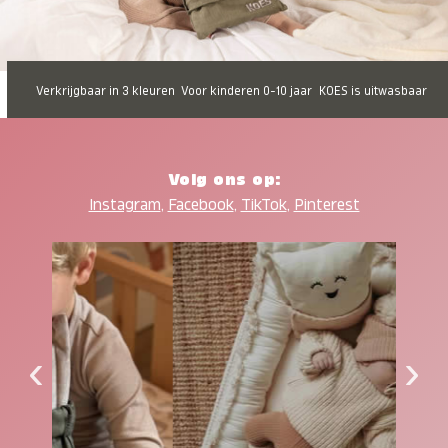
Verkrijgbaar in 3 kleuren
Voor kinderen 0-10 jaar
KOES is uitwasbaar
Volg ons op:
Instagram
,
Facebook
,
TikTok
,
Pinterest
‹
›