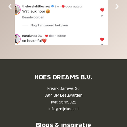
‹
›
KOES DREAMS B.V.
Freark Damwei 30
8914 BM Leeuwarden
KvK: 95419322
info@mijnkoes.nl
Blogs & inspiratie