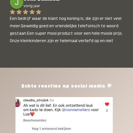
vorig jaar
Een bedrijf waar de klant nog koning is, die zijn er niet veel 
meer.Geweldig goed en vriendelijke telefonisch te woord 
gestaan.Een super mooi product voor een hele mooie prijs. 
Onze kleinkinderen zijn er helemaal verliefd op en niet 
alleen de kleinkinderen maar iedereen die het ziet is er 
weg van. Een van onze kleinkinderen kan na 1 week al niet 
meer zonder en slaapt er heerlijk mee.Heel mooi product, 
een bedrijf die de afspraken na komt, ik ben er blij mee en 
zeg tegen mensen die nog twijfelen gewoon doen, het is 
het waard.
Echte reacties op social media 💬