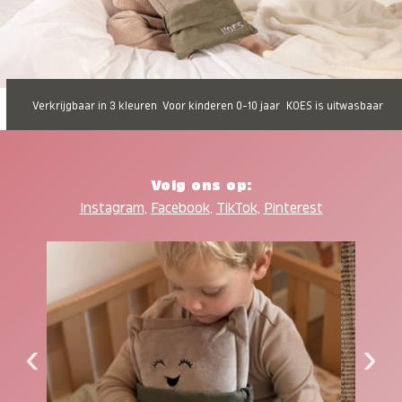
Verkrijgbaar in 3 kleuren
Voor kinderen 0-10 jaar
KOES is uitwasbaar
Volg ons op:
Instagram
,
Facebook
,
TikTok
,
Pinterest
‹
›