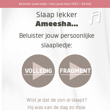
Ga
Beluister jouw liedje > Kies jouw kleur KOES > Bestel!
Open
Close
naar
Slaap lekker
hoofdinhoud
mobile
mobile
Ameesha...
menu
menu
Beluister jouw persoonlijke
slaapliedje:
VOLLEDIG
FRAGMENT
Wist je dat de zon al slaapt?
Hij was van de dag zo moe.