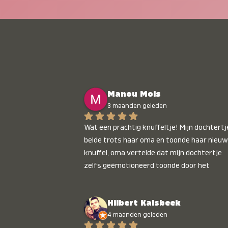
Manou Mols
3 maanden geleden
Wat een prachtig knuffeltje! Mijn dochtertje
belde trots haar oma en toonde haar nieuw
knuffel, oma vertelde dat mijn dochtertje 
zelfs geëmotioneerd toonde door het 
gepersonaliseerde liedje. Aanrader 💛
Hilbert Kalsbeek
4 maanden geleden