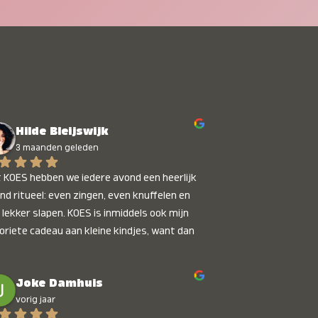
Hilde Bleijswijk
3 maanden geleden
 KOES hebben we iedere avond een heerlijk 
nd ritueel: even zingen, even knuffelen en 
 lekker slapen. KOES is inmiddels ook mijn 
oriete cadeau aan kleine kindjes, want dan 
t je dat je iets unieks geeft. Die stralende 
pies bij het horen van hun naam, die zijn 
Joke Damhuis
etaalbaar :)
vorig jaar