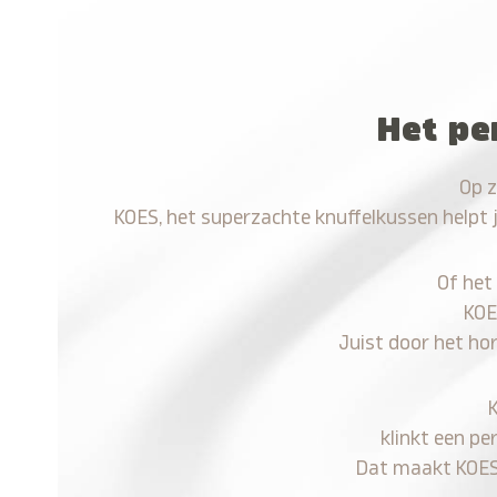
Het pe
Op z
KOES, het superzachte knuffelkussen helpt 
Of het
KOE
Juist door het ho
klinkt een pe
Dat maakt KOES n