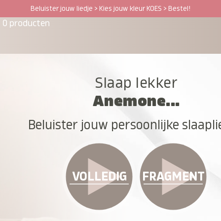
Beluister jouw liedje > Kies jouw kleur KOES > Bestel!
0 producten
Slaap lekker
Anemone...
Beluister jouw persoonlijke slaapli
VOLLEDIG
FRAGMENT