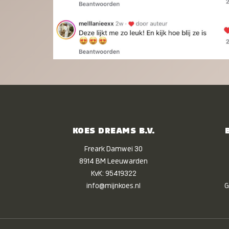
KOES DREAMS B.V.
Freark Damwei 30
8914 BM Leeuwarden
KvK: 95419322
info@mijnkoes.nl
G