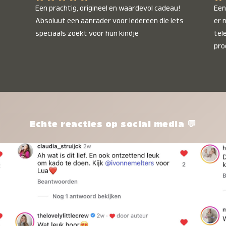
Een prachtig, origineel en waardevol cadeau! 
Een 
Absoluut een aanrader voor iedereen die iets 
er 
speciaals zoekt voor hun kindje
tel
pro
kle
nie
het
kle
zon
pro
Echte reacties op social media 💬
ik 
twi