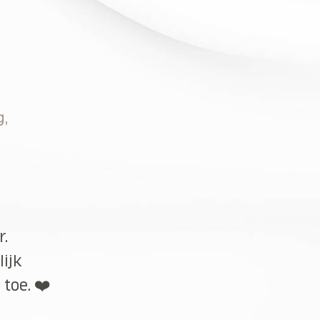
g,
r.
lijk
toe. ❤️