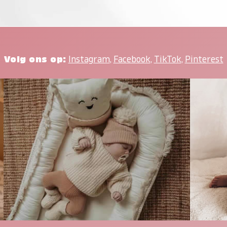
Volg ons op:
Instagram
,
Facebook
,
TikTok
,
Pinterest