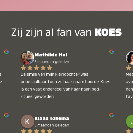
Zij zijn al fan van
KOES
Mathilde Hol
3 maanden geleden
 
De smile van mijn kleindochter was 
Met
e 
onbetaalbaar toen ze haar naam hoorde. Koes 
avo
is een vast onderdeel van haar naar-bed-
dan
ritueel geworden.
fav
wee
kop
Klaas IJkema
onb
8 maanden geleden