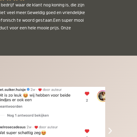
bedrijf waar de klant nog koning is, die zijn 
niet veel meer.Geweldig goed en vriendelijke 
efonisch te woord gestaan.Een super mooi 
duct voor een hele mooie prijs. Onze 
inkinderen zijn er helemaal verliefd op en 
t alleen de kleinkinderen maar iedereen die 
 ziet is er weg van. Een van onze 
inkinderen kan na 1 week al niet meer 
der en slaapt er heerlijk mee.Heel mooi 
duct, een bedrijf die de afspraken na komt, 
ben er blij mee en zeg tegen mensen die nog 
jfelen gewoon doen, het is het waard.
›