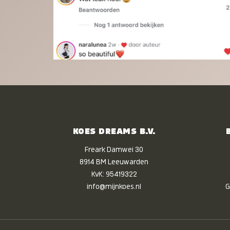
KOES DREAMS B.V.
Freark Damwei 30
8914 BM Leeuwarden
KvK: 95419322
info@mijnkoes.nl
G