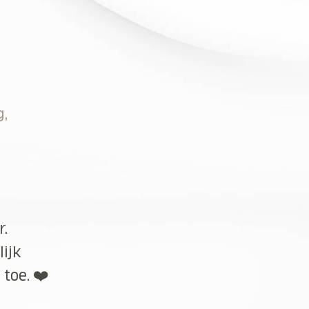
g,
r.
lijk
toe. ❤️