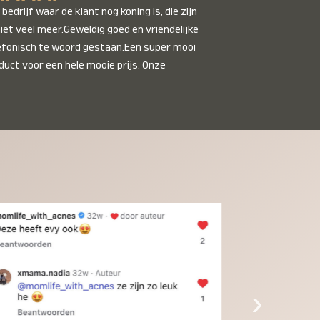
bedrijf waar de klant nog koning is, die zijn 
niet veel meer.Geweldig goed en vriendelijke 
efonisch te woord gestaan.Een super mooi 
duct voor een hele mooie prijs. Onze 
inkinderen zijn er helemaal verliefd op en 
t alleen de kleinkinderen maar iedereen die 
 ziet is er weg van. Een van onze 
inkinderen kan na 1 week al niet meer 
der en slaapt er heerlijk mee.Heel mooi 
duct, een bedrijf die de afspraken na komt, 
ben er blij mee en zeg tegen mensen die nog 
jfelen gewoon doen, het is het waard.
›