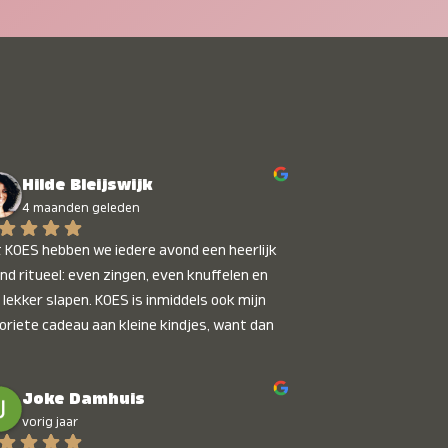
Hilde Bleijswijk
4 maanden geleden
 KOES hebben we iedere avond een heerlijk 
nd ritueel: even zingen, even knuffelen en 
 lekker slapen. KOES is inmiddels ook mijn 
oriete cadeau aan kleine kindjes, want dan 
t je dat je iets unieks geeft. Die stralende 
pies bij het horen van hun naam, die zijn 
Joke Damhuis
etaalbaar :)
vorig jaar