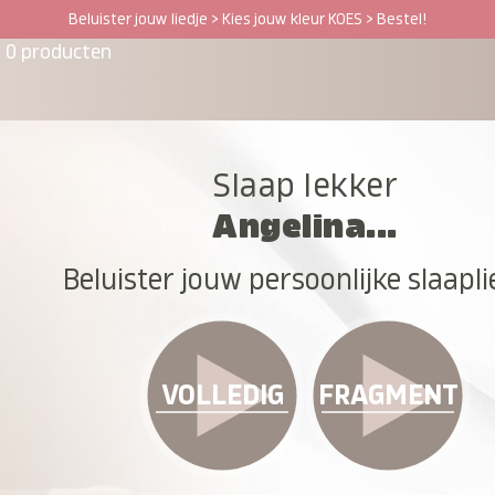
Beluister jouw liedje > Kies jouw kleur KOES > Bestel!
0 producten
Slaap lekker
Angelina...
Beluister jouw persoonlijke slaapli
VOLLEDIG
FRAGMENT