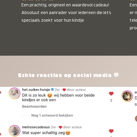
Een prachtig, origineel en waardevol cadeau! 
Een 
Absoluut een aanrader voor iedereen die iets 
er 
speciaals zoekt voor hun kindje
tel
pro
kle
nie
het
kle
zon
pro
Echte reacties op social media 💬
ik 
twi