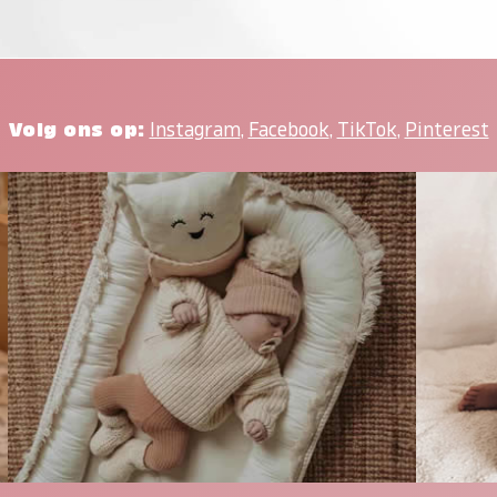
Volg ons op:
Instagram
,
Facebook
,
TikTok
,
Pinterest