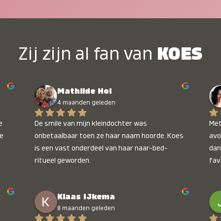
Zij zijn al fan van
KOES
Mathilde Hol
4 maanden geleden
 
De smile van mijn kleindochter was 
Met
e 
onbetaalbaar toen ze haar naam hoorde. Koes 
avo
is een vast onderdeel van haar naar-bed-
dan
ritueel geworden.
fav
wee
kop
Klaas IJkema
onb
8 maanden geleden