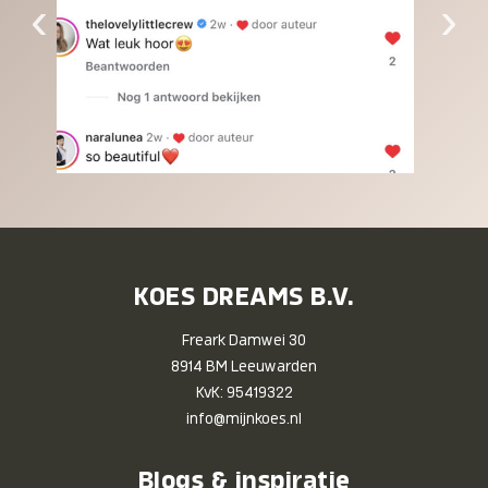
‹
›
KOES DREAMS B.V.
Freark Damwei 30
8914 BM Leeuwarden
KvK: 95419322
info@mijnkoes.nl
Blogs & inspiratie