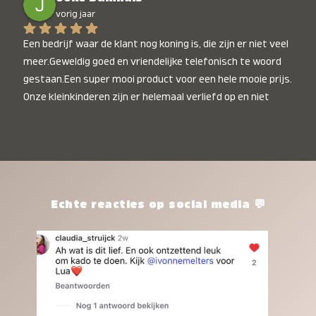
vorig jaar
Een bedrijf waar de klant nog koning is, die zijn er niet veel 
meer.Geweldig goed en vriendelijke telefonisch te woord 
gestaan.Een super mooi product voor een hele mooie prijs. 
Onze kleinkinderen zijn er helemaal verliefd op en niet 
alleen de kleinkinderen maar iedereen die het ziet is er 
weg van. Een van onze kleinkinderen kan na 1 week al niet 
meer zonder en slaapt er heerlijk mee.Heel mooi product, 
een bedrijf die de afspraken na komt, ik ben er blij mee en 
zeg tegen mensen die nog twijfelen gewoon doen, het is 
het waard.
Echte reacties op social media 💬