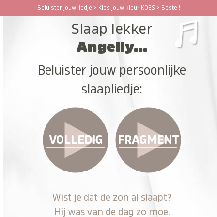
Ga
Beluister jouw liedje > Kies jouw kleur KOES > Bestel!
Open
Close
naar
Slaap lekker
hoofdinhoud
mobile
mobile
Angelly...
menu
menu
Beluister jouw persoonlijke
slaapliedje:
VOLLEDIG
FRAGMENT
Wist je dat de zon al slaapt?
Hij was van de dag zo moe.