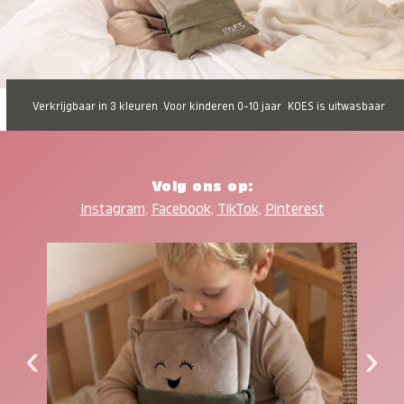
Verkrijgbaar in 3 kleuren
Voor kinderen 0-10 jaar
KOES is uitwasbaar
Volg ons op:
Instagram
,
Facebook
,
TikTok
,
Pinterest
‹
›