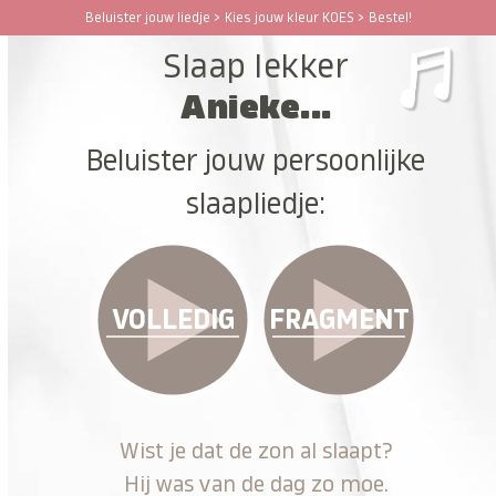
Ga
Beluister jouw liedje > Kies jouw kleur KOES > Bestel!
Open
Close
naar
Slaap lekker
hoofdinhoud
mobile
mobile
Anieke...
menu
menu
Beluister jouw persoonlijke
slaapliedje:
VOLLEDIG
FRAGMENT
Wist je dat de zon al slaapt?
Hij was van de dag zo moe.