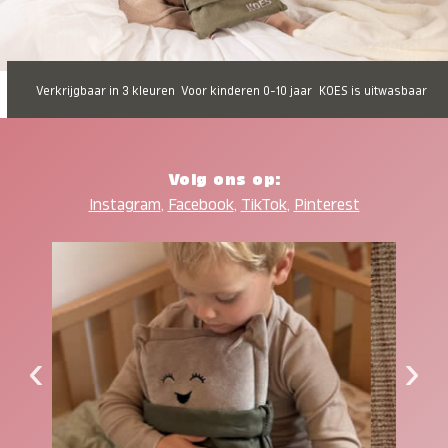
Verkrijgbaar in 3 kleuren
Voor kinderen 0-10 jaar
KOES is uitwasbaar
Volg ons op:
Instagram
,
Facebook
,
TikTok
,
Pinterest
‹
›