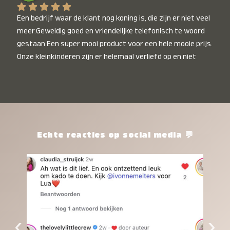
Een bedrijf waar de klant nog koning is, die zijn er niet veel 
meer.Geweldig goed en vriendelijke telefonisch te woord 
gestaan.Een super mooi product voor een hele mooie prijs. 
Onze kleinkinderen zijn er helemaal verliefd op en niet 
alleen de kleinkinderen maar iedereen die het ziet is er 
weg van. Een van onze kleinkinderen kan na 1 week al niet 
meer zonder en slaapt er heerlijk mee.Heel mooi product, 
een bedrijf die de afspraken na komt, ik ben er blij mee en 
zeg tegen mensen die nog twijfelen gewoon doen, het is 
het waard.
Echte reacties op social media 💬
‹
›