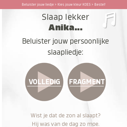
Ga
Beluister jouw liedje > Kies jouw kleur KOES > Bestel!
Open
Close
naar
Slaap lekker
hoofdinhoud
mobile
mobile
Anika...
menu
menu
Beluister jouw persoonlijke
slaapliedje:
VOLLEDIG
FRAGMENT
Wist je dat de zon al slaapt?
Hij was van de dag zo moe.