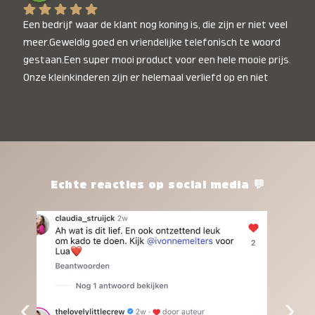
Een bedrijf waar de klant nog koning is, die zijn er niet veel 
meer.Geweldig goed en vriendelijke telefonisch te woord 
gestaan.Een super mooi product voor een hele mooie prijs. 
Onze kleinkinderen zijn er helemaal verliefd op en niet 
alleen de kleinkinderen maar iedereen die het ziet is er 
weg van. Een van onze kleinkinderen kan na 1 week al niet 
meer zonder en slaapt er heerlijk mee.Heel mooi product, 
een bedrijf die de afspraken na komt, ik ben er blij mee en 
zeg tegen mensen die nog twijfelen gewoon doen, het is 
het waard.
Echte reacties op social media 💬
‹
›