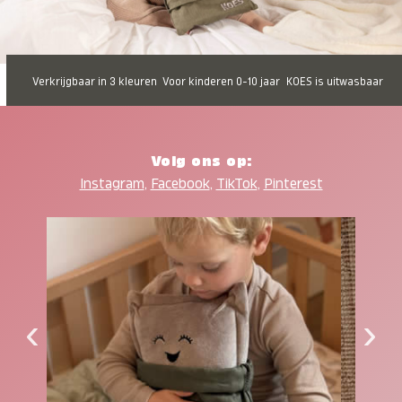
Verkrijgbaar in 3 kleuren
Voor kinderen 0-10 jaar
KOES is uitwasbaar
Volg ons op:
Instagram
,
Facebook
,
TikTok
,
Pinterest
‹
›