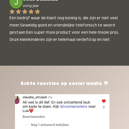
vorig jaar
Een bedrijf waar de klant nog koning is, die zijn er niet veel 
meer.Geweldig goed en vriendelijke telefonisch te woord 
gestaan.Een super mooi product voor een hele mooie prijs. 
Onze kleinkinderen zijn er helemaal verliefd op en niet 
alleen de kleinkinderen maar iedereen die het ziet is er 
weg van. Een van onze kleinkinderen kan na 1 week al niet 
meer zonder en slaapt er heerlijk mee.Heel mooi product, 
een bedrijf die de afspraken na komt, ik ben er blij mee en 
zeg tegen mensen die nog twijfelen gewoon doen, het is 
het waard.
Echte reacties op social media 💬