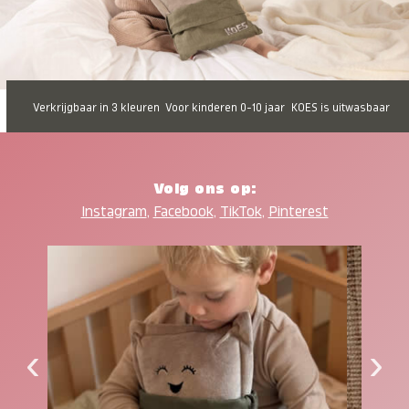
Verkrijgbaar in 3 kleuren
Voor kinderen 0-10 jaar
KOES is uitwasbaar
Volg ons op:
Instagram
,
Facebook
,
TikTok
,
Pinterest
‹
›