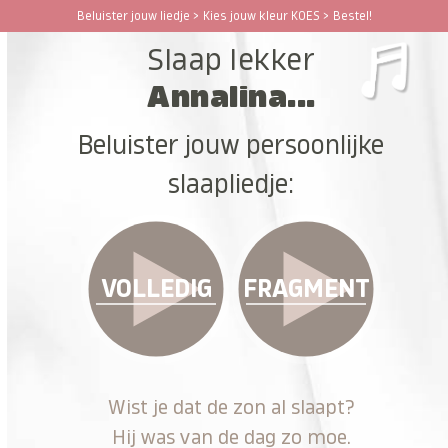
Ga
Beluister jouw liedje > Kies jouw kleur KOES > Bestel!
Open
Close
naar
Slaap lekker
hoofdinhoud
mobile
mobile
Annalina...
menu
menu
Beluister jouw persoonlijke
slaapliedje:
VOLLEDIG
FRAGMENT
Wist je dat de zon al slaapt?
Hij was van de dag zo moe.