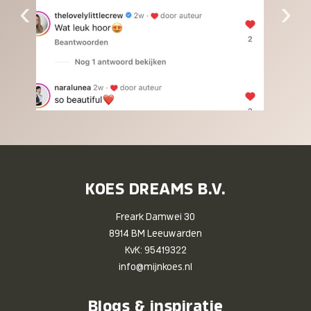
‹
›
KOES DREAMS B.V.
Freark Damwei 30
8914 BM Leeuwarden
KvK: 95419322
info@mijnkoes.nl
Blogs & inspiratie