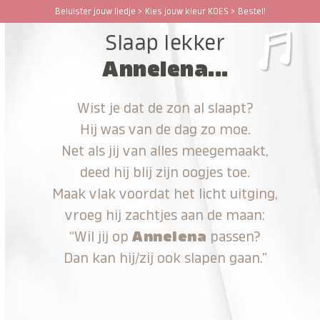
Ga
Beluister jouw liedje > Kies jouw kleur KOES > Bestel!
Open
Close
naar
Slaap lekker
hoofdinhoud
mobile
mobile
Annelena...
menu
menu
Wist je dat de zon al slaapt?
Hij was van de dag zo moe.
Net als jij van alles meegemaakt,
deed hij blij zijn oogjes toe.
Maak vlak voordat het licht uitging,
vroeg hij zachtjes aan de maan:
“Wil jij op
Annelena
passen?
Dan kan hij/zij ook slapen gaan.”