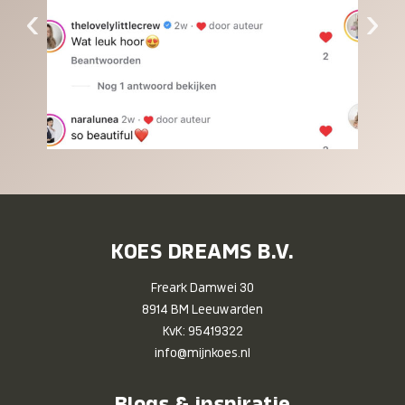
‹
›
KOES DREAMS B.V.
Freark Damwei 30
8914 BM Leeuwarden
KvK: 95419322
info@mijnkoes.nl
Blogs & inspiratie