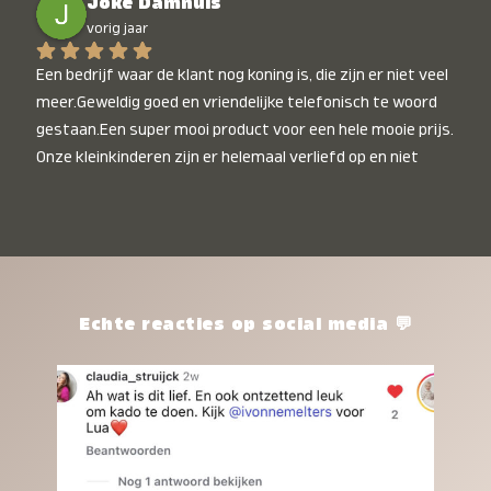
Joke Damhuis
vorig jaar
Een bedrijf waar de klant nog koning is, die zijn er niet veel 
meer.Geweldig goed en vriendelijke telefonisch te woord 
gestaan.Een super mooi product voor een hele mooie prijs. 
Onze kleinkinderen zijn er helemaal verliefd op en niet 
alleen de kleinkinderen maar iedereen die het ziet is er 
weg van. Een van onze kleinkinderen kan na 1 week al niet 
meer zonder en slaapt er heerlijk mee.Heel mooi product, 
een bedrijf die de afspraken na komt, ik ben er blij mee en 
zeg tegen mensen die nog twijfelen gewoon doen, het is 
het waard.
Echte reacties op social media 💬