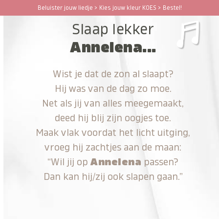
Ga
Beluister jouw liedje > Kies jouw kleur KOES > Bestel!
Open
Close
naar
Slaap lekker
hoofdinhoud
mobile
mobile
Annelena...
menu
menu
Wist je dat de zon al slaapt?
Hij was van de dag zo moe.
Net als jij van alles meegemaakt,
deed hij blij zijn oogjes toe.
Maak vlak voordat het licht uitging,
vroeg hij zachtjes aan de maan:
“Wil jij op
Annelena
passen?
Dan kan hij/zij ook slapen gaan.”