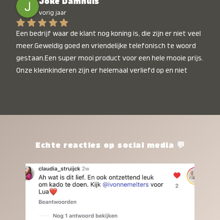
Joke Damhuis
vorig jaar
Een bedrijf waar de klant nog koning is, die zijn er niet veel 
meer.Geweldig goed en vriendelijke telefonisch te woord 
gestaan.Een super mooi product voor een hele mooie prijs. 
Onze kleinkinderen zijn er helemaal verliefd op en niet 
alleen de kleinkinderen maar iedereen die het ziet is er 
weg van. Een van onze kleinkinderen kan na 1 week al niet 
meer zonder en slaapt er heerlijk mee.Heel mooi product, 
een bedrijf die de afspraken na komt, ik ben er blij mee en 
zeg tegen mensen die nog twijfelen gewoon doen, het is 
het waard.
Echte reacties op social media 💬