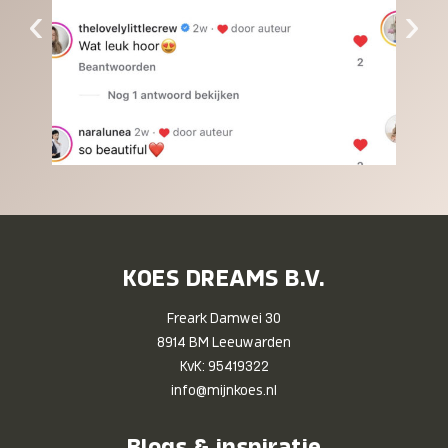
‹
›
KOES DREAMS B.V.
Freark Damwei 30
8914 BM Leeuwarden
KvK: 95419322
info@mijnkoes.nl
Blogs & inspiratie