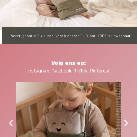
Verkrijgbaar in 3 kleuren
Voor kinderen 0-10 jaar
KOES is uitwasbaar
Volg ons op:
Instagram
,
Facebook
,
TikTok
,
Pinterest
‹
›