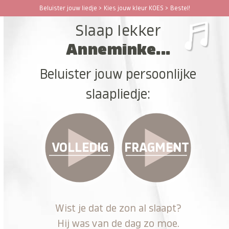
Ga
Beluister jouw liedje > Kies jouw kleur KOES > Bestel!
Open
Close
naar
Slaap lekker
hoofdinhoud
mobile
mobile
Anneminke...
menu
menu
Beluister jouw persoonlijke
slaapliedje:
VOLLEDIG
FRAGMENT
Wist je dat de zon al slaapt?
Hij was van de dag zo moe.