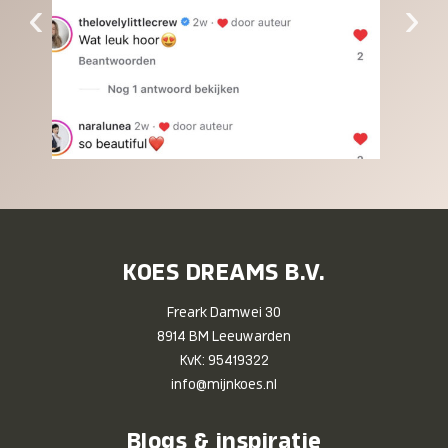
‹
›
KOES DREAMS B.V.
Freark Damwei 30
8914 BM Leeuwarden
KvK: 95419322
info@mijnkoes.nl
Blogs & inspiratie