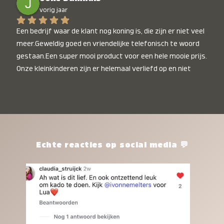
vorig jaar
Een bedrijf waar de klant nog koning is, die zijn er niet veel 
meer.Geweldig goed en vriendelijke telefonisch te woord 
gestaan.Een super mooi product voor een hele mooie prijs. 
Onze kleinkinderen zijn er helemaal verliefd op en niet 
alleen de kleinkinderen maar iedereen die het ziet is er 
weg van. Een van onze kleinkinderen kan na 1 week al niet 
meer zonder en slaapt er heerlijk mee.Heel mooi product, 
een bedrijf die de afspraken na komt, ik ben er blij mee en 
zeg tegen mensen die nog twijfelen gewoon doen, het is 
het waard.
Echte reacties op social media 💬