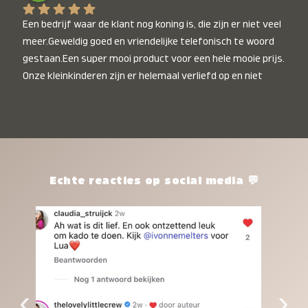
Een bedrijf waar de klant nog koning is, die zijn er niet veel 
meer.Geweldig goed en vriendelijke telefonisch te woord 
gestaan.Een super mooi product voor een hele mooie prijs. 
Onze kleinkinderen zijn er helemaal verliefd op en niet 
alleen de kleinkinderen maar iedereen die het ziet is er 
weg van. Een van onze kleinkinderen kan na 1 week al niet 
meer zonder en slaapt er heerlijk mee.Heel mooi product, 
een bedrijf die de afspraken na komt, ik ben er blij mee en 
zeg tegen mensen die nog twijfelen gewoon doen, het is 
het waard.
Echte reacties op social media 💬
‹
›