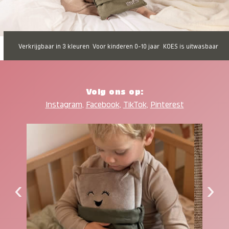
Verkrijgbaar in 3 kleuren
Voor kinderen 0-10 jaar
KOES is uitwasbaar
Volg ons op:
Instagram
,
Facebook
,
TikTok
,
Pinterest
‹
›