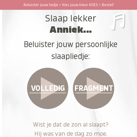
Ga
Beluister jouw liedje > Kies jouw kleur KOES > Bestel!
Open
Close
naar
Slaap lekker
hoofdinhoud
mobile
mobile
Anniek...
menu
menu
Beluister jouw persoonlijke
slaapliedje:
VOLLEDIG
FRAGMENT
Wist je dat de zon al slaapt?
Hij was van de dag zo moe.