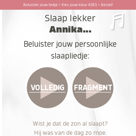
Ga
Beluister jouw liedje > Kies jouw kleur KOES > Bestel!
Open
Close
naar
Slaap lekker
hoofdinhoud
mobile
mobile
Annika...
menu
menu
Beluister jouw persoonlijke
slaapliedje:
VOLLEDIG
FRAGMENT
Wist je dat de zon al slaapt?
Hij was van de dag zo moe.