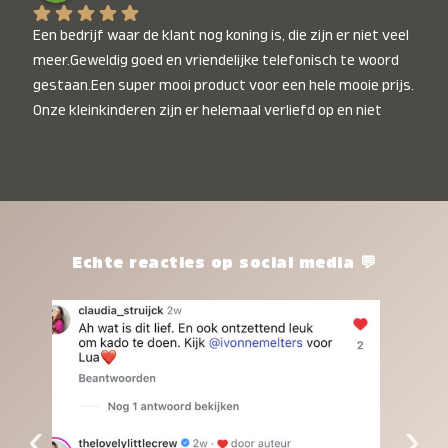
Een bedrijf waar de klant nog koning is, die zijn er niet veel 
meer.Geweldig goed en vriendelijke telefonisch te woord 
gestaan.Een super mooi product voor een hele mooie prijs. 
Onze kleinkinderen zijn er helemaal verliefd op en niet 
alleen de kleinkinderen maar iedereen die het ziet is er 
weg van. Een van onze kleinkinderen kan na 1 week al niet 
meer zonder en slaapt er heerlijk mee.Heel mooi product, 
een bedrijf die de afspraken na komt, ik ben er blij mee en 
zeg tegen mensen die nog twijfelen gewoon doen, het is 
het waard.
Echte reacties op social media 💬
‹
›