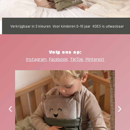
Verkrijgbaar in 3 kleuren
Voor kinderen 0-10 jaar
KOES is uitwasbaar
Volg ons op:
Instagram
,
Facebook
,
TikTok
,
Pinterest
‹
›