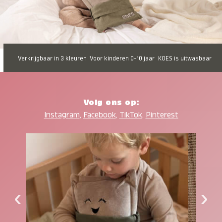
Verkrijgbaar in 3 kleuren
Voor kinderen 0-10 jaar
KOES is uitwasbaar
Volg ons op:
Instagram
,
Facebook
,
TikTok
,
Pinterest
‹
›