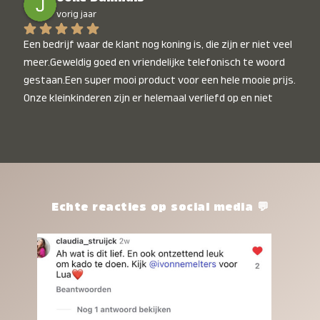
vorig jaar
Een bedrijf waar de klant nog koning is, die zijn er niet veel 
meer.Geweldig goed en vriendelijke telefonisch te woord 
gestaan.Een super mooi product voor een hele mooie prijs. 
Onze kleinkinderen zijn er helemaal verliefd op en niet 
alleen de kleinkinderen maar iedereen die het ziet is er 
weg van. Een van onze kleinkinderen kan na 1 week al niet 
meer zonder en slaapt er heerlijk mee.Heel mooi product, 
een bedrijf die de afspraken na komt, ik ben er blij mee en 
zeg tegen mensen die nog twijfelen gewoon doen, het is 
het waard.
Echte reacties op social media 💬