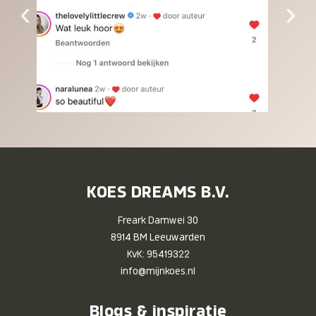
‹
›
KOES DREAMS B.V.
Freark Damwei 30
8914 BM Leeuwarden
KvK: 95419322
info@mijnkoes.nl
Blogs & inspiratie