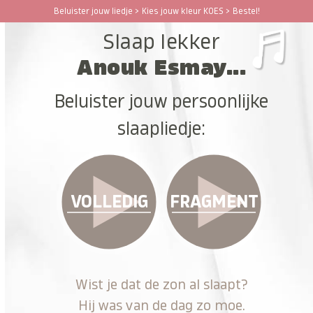
Ga
Beluister jouw liedje > Kies jouw kleur KOES > Bestel!
Open
Close
naar
Slaap lekker
hoofdinhoud
mobile
mobile
Anouk Esmay...
menu
menu
Beluister jouw persoonlijke
slaapliedje:
VOLLEDIG
FRAGMENT
Wist je dat de zon al slaapt?
Hij was van de dag zo moe.