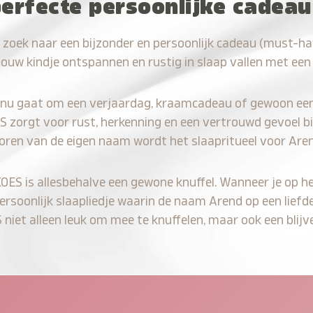
perfecte persoonlijke cadea
 zoek naar een bijzonder en persoonlijk cadeau (must-h
jouw kindje ontspannen en rustig in slaap vallen met een
 nu gaat om een verjaardag, kraamcadeau of gewoon ee
S zorgt voor rust, herkenning en een vertrouwd gevoel bi
horen van de eigen naam wordt het slaapritueel voor Aren
KOES is allesbehalve een gewone knuffel. Wanneer je op he
persoonlijk slaapliedje waarin de naam Arend op een liefd
iet alleen leuk om mee te knuffelen, maar ook een blijve