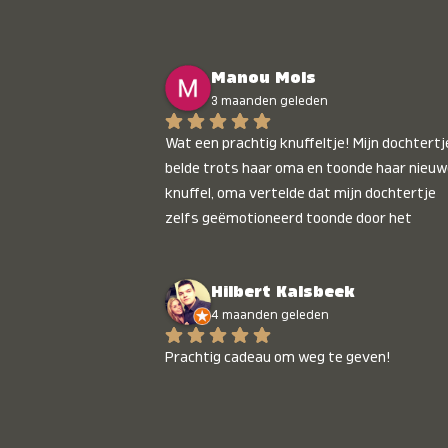
Manou Mols
3 maanden geleden
Wat een prachtig knuffeltje! Mijn dochtertje
belde trots haar oma en toonde haar nieuw
knuffel, oma vertelde dat mijn dochtertje 
zelfs geëmotioneerd toonde door het 
gepersonaliseerde liedje. Aanrader 💛
Hilbert Kalsbeek
4 maanden geleden
Prachtig cadeau om weg te geven!