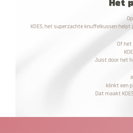
Het 
Op
KOES, het superzachte knuffelkussen helpt 
Of het
KOE
Juist door het 
klinkt een 
Dat maakt KOES n