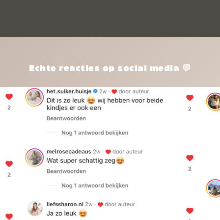
kle
nie
het
kle
zon
pro
Echte reacties op social media 💬
ik 
twi