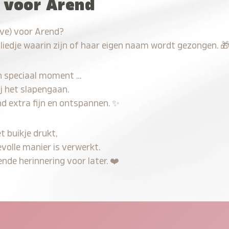
u voor Arend
ave) voor Arend?
 liedje waarin zijn of haar eigen naam wordt gezongen.

n speciaal moment …
j het slapengaan.
d extra fijn en ontspannen.
✨
t buikje drukt,
evolle manier is verwerkt.
nde herinnering voor later.
❤️