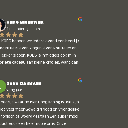
Hilde Bleijswijk
4 maanden geleden
 KOES hebben we iedere avond een heerlijk 
nd ritueel: even zingen, even knuffelen en 
 lekker slapen. KOES is inmiddels ook mijn 
oriete cadeau aan kleine kindjes, want dan 
t je dat je iets unieks geeft. Die stralende 
pies bij het horen van hun naam, die zijn 
Joke Damhuis
etaalbaar :)
vorig jaar
bedrijf waar de klant nog koning is, die zijn 
niet veel meer.Geweldig goed en vriendelijke 
efonisch te woord gestaan.Een super mooi 
duct voor een hele mooie prijs. Onze 