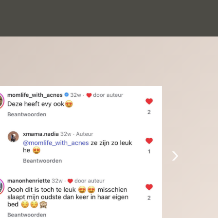
inkinderen zijn er helemaal verliefd op en 
t alleen de kleinkinderen maar iedereen die 
 ziet is er weg van. Een van onze 
inkinderen kan na 1 week al niet meer 
der en slaapt er heerlijk mee.Heel mooi 
duct, een bedrijf die de afspraken na komt, 
ben er blij mee en zeg tegen mensen die nog 
jfelen gewoon doen, het is het waard.
›