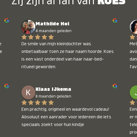
Zij zijn al fan van
KOES
Mathilde Hol
4 maanden geleden
 
De smile van mijn kleindochter was 
Met
e 
onbetaalbaar toen ze haar naam hoorde. Koes 
avo
is een vast onderdeel van haar naar-bed-
dan
ritueel geworden.
fav
wee
kop
Klaas IJkema
onb
8 maanden geleden
Een prachtig, origineel en waardevol cadeau! 
Een 
Absoluut een aanrader voor iedereen die iets 
er 
speciaals zoekt voor hun kindje
tel
pro