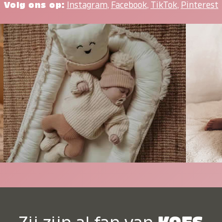
Volg ons op:
Instagram
,
Facebook
,
TikTok
,
Pinterest