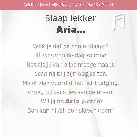
Ga
Beluister jouw liedje > Kies jouw kleur KOES > Bestel!
Open
Close
naar
Slaap lekker
hoofdinhoud
mobile
mobile
Aria...
menu
menu
Wist je dat de zon al slaapt?
Hij was van de dag zo moe.
Net als jij van alles meegemaakt,
deed hij blij zijn oogjes toe.
Maak vlak voordat het licht uitging,
vroeg hij zachtjes aan de maan:
“Wil jij op
Aria
passen?
Dan kan hij/zij ook slapen gaan.”