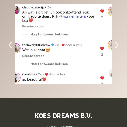
‹
›
KOES DREAMS B.V.
Freark Damwei 30