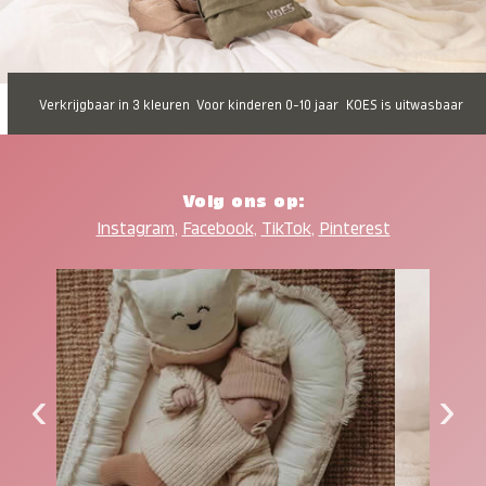
Verkrijgbaar in 3 kleuren
Voor kinderen 0-10 jaar
KOES is uitwasbaar
Volg ons op:
Instagram
,
Facebook
,
TikTok
,
Pinterest
‹
›