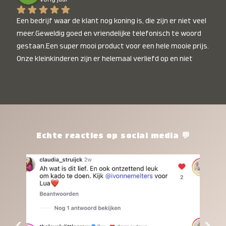
Een bedrijf waar de klant nog koning is, die zijn er niet veel 
meer.Geweldig goed en vriendelijke telefonisch te woord 
gestaan.Een super mooi product voor een hele mooie prijs. 
Onze kleinkinderen zijn er helemaal verliefd op en niet 
alleen de kleinkinderen maar iedereen die het ziet is er 
weg van. Een van onze kleinkinderen kan na 1 week al niet 
meer zonder en slaapt er heerlijk mee.Heel mooi product, 
een bedrijf die de afspraken na komt, ik ben er blij mee en 
zeg tegen mensen die nog twijfelen gewoon doen, het is 
het waard.
Echte reacties op social media 💬
‹
›