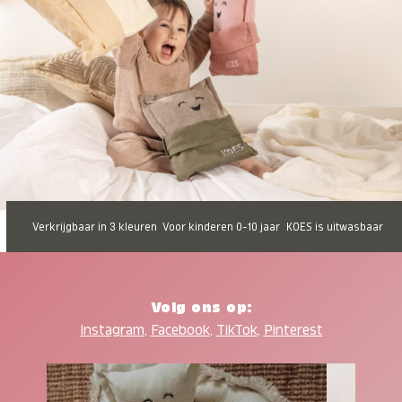
Verkrijgbaar in 3 kleuren
Voor kinderen 0-10 jaar
KOES is uitwasbaar
Volg ons op:
Instagram
,
Facebook
,
TikTok
,
Pinterest