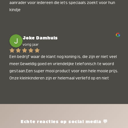
aanrader voor iedereen die iets speciaals zoekt voor hun 
kindje
Joke Damhuis
vorig jaar
Een bedrijf waar de klant nog koning is, die zijn er niet veel 
meer.Geweldig goed en vriendelijke telefonisch te woord 
gestaan.Een super mooi product voor een hele mooie prijs. 
Onze kleinkinderen zijn er helemaal verliefd op en niet 
alleen de kleinkinderen maar iedereen die het ziet is er 
weg van. Een van onze kleinkinderen kan na 1 week al niet 
meer zonder en slaapt er heerlijk mee.Heel mooi product, 
een bedrijf die de afspraken na komt, ik ben er blij mee en 
zeg tegen mensen die nog twijfelen gewoon doen, het is 
het waard.
Echte reacties op social media 💬