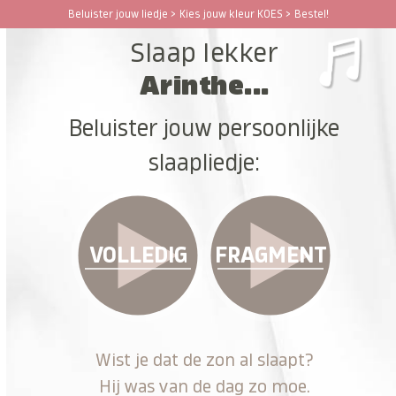
Ga
Beluister jouw liedje > Kies jouw kleur KOES > Bestel!
Open
Close
naar
Slaap lekker
hoofdinhoud
mobile
mobile
Arinthe...
menu
menu
Beluister jouw persoonlijke
slaapliedje:
VOLLEDIG
FRAGMENT
Wist je dat de zon al slaapt?
Hij was van de dag zo moe.