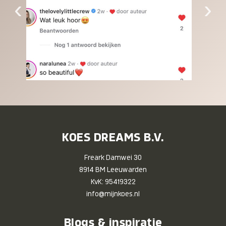
‹
›
KOES DREAMS B.V.
Freark Damwei 30
8914 BM Leeuwarden
KvK: 95419322
info@mijnkoes.nl
Blogs & inspiratie