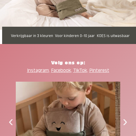
Verkrijgbaar in 3 kleuren
Voor kinderen 0-10 jaar
KOES is uitwasbaar
Volg ons op:
Instagram
,
Facebook
,
TikTok
,
Pinterest
‹
›