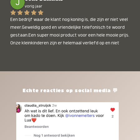
vorig jaar
Een bedrijf waar de klant nog koning is, die zijn er niet veel 
meer.Geweldig goed en vriendelijke telefonisch te woord 
gestaan.Een super mooi product voor een hele mooie prijs. 
Onze kleinkinderen zijn er helemaal verliefd op en niet 
alleen de kleinkinderen maar iedereen die het ziet is er 
weg van. Een van onze kleinkinderen kan na 1 week al niet 
meer zonder en slaapt er heerlijk mee.Heel mooi product, 
een bedrijf die de afspraken na komt, ik ben er blij mee en 
zeg tegen mensen die nog twijfelen gewoon doen, het is 
het waard.
Echte reacties op social media 💬