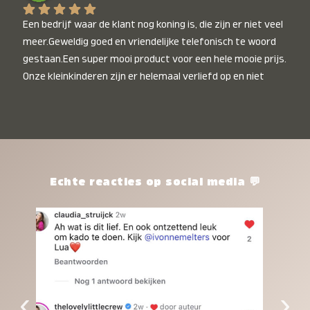
Een bedrijf waar de klant nog koning is, die zijn er niet veel 
meer.Geweldig goed en vriendelijke telefonisch te woord 
gestaan.Een super mooi product voor een hele mooie prijs. 
Onze kleinkinderen zijn er helemaal verliefd op en niet 
alleen de kleinkinderen maar iedereen die het ziet is er 
weg van. Een van onze kleinkinderen kan na 1 week al niet 
meer zonder en slaapt er heerlijk mee.Heel mooi product, 
een bedrijf die de afspraken na komt, ik ben er blij mee en 
zeg tegen mensen die nog twijfelen gewoon doen, het is 
het waard.
Echte reacties op social media 💬
‹
›