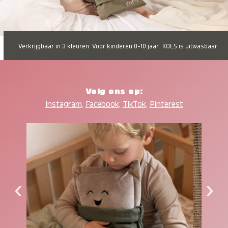
Verkrijgbaar in 3 kleuren
Voor kinderen 0-10 jaar
KOES is uitwasbaar
Volg ons op:
Instagram
,
Facebook
,
TikTok
,
Pinterest
‹
›