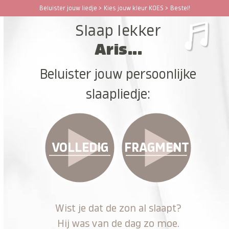
Ga
Beluister jouw liedje > Kies jouw kleur KOES > Bestel!
Open
Close
naar
Slaap lekker
hoofdinhoud
mobile
mobile
Aris...
menu
menu
Beluister jouw persoonlijke
slaapliedje:
VOLLEDIG
FRAGMENT
Wist je dat de zon al slaapt?
Hij was van de dag zo moe.