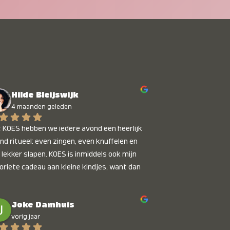
Hilde Bleijswijk
4 maanden geleden
 KOES hebben we iedere avond een heerlijk 
nd ritueel: even zingen, even knuffelen en 
 lekker slapen. KOES is inmiddels ook mijn 
oriete cadeau aan kleine kindjes, want dan 
t je dat je iets unieks geeft. Die stralende 
pies bij het horen van hun naam, die zijn 
Joke Damhuis
etaalbaar :)
vorig jaar