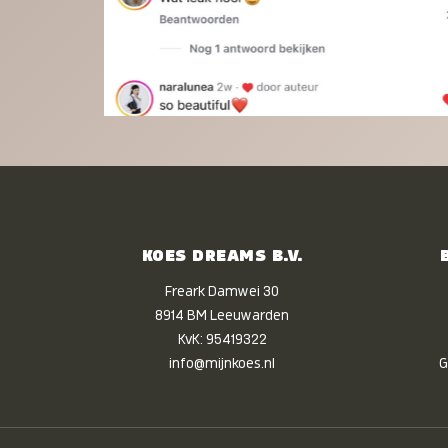
KOES DREAMS B.V.
Freark Damwei 30
8914 BM Leeuwarden
KvK: 95419322
info@mijnkoes.nl
G