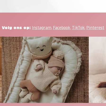
Volg ons op:
Instagram
,
Facebook
,
TikTok
,
Pinterest