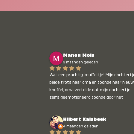
Manou Mols
3 maanden geleden
Wat een prachtig knuffeltje! Mijn dochtertje
belde trots haar oma en toonde haar nieuw
knuffel, oma vertelde dat mijn dochtertje 
zelfs geëmotioneerd toonde door het 
gepersonaliseerde liedje. Aanrader 💛
Hilbert Kalsbeek
4 maanden geleden