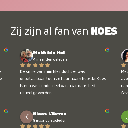
Zij zijn al fan van
KOES
Mathilde Hol
4 maanden geleden
 
De smile van mijn kleindochter was 
Met
e 
onbetaalbaar toen ze haar naam hoorde. Koes 
avo
is een vast onderdeel van haar naar-bed-
dan
ritueel geworden.
fav
wee
kop
Klaas IJkema
onb
8 maanden geleden