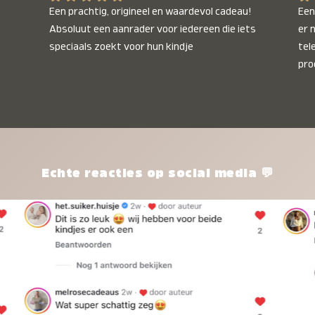
Een prachtig, origineel en waardevol cadeau! 
Een 
Absoluut een aanrader voor iedereen die iets 
er 
speciaals zoekt voor hun kindje
tel
pro
kle
nie
het
kle
zon
pro
Echte reacties op social media 💬
ik 
twi