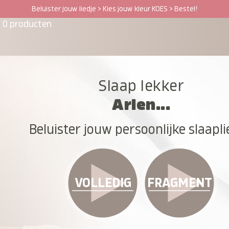
Beluister jouw liedje > Kies jouw kleur KOES > Bestel!
0 producten
Slaap lekker
Arlen...
Beluister jouw persoonlijke slaapli
VOLLEDIG
FRAGMENT