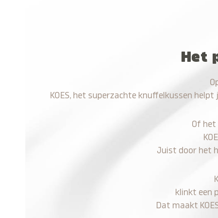
Het 
Op
KOES, het superzachte knuffelkussen helpt 
Of het
KOE
Juist door het 
klinkt een 
Dat maakt KOES n