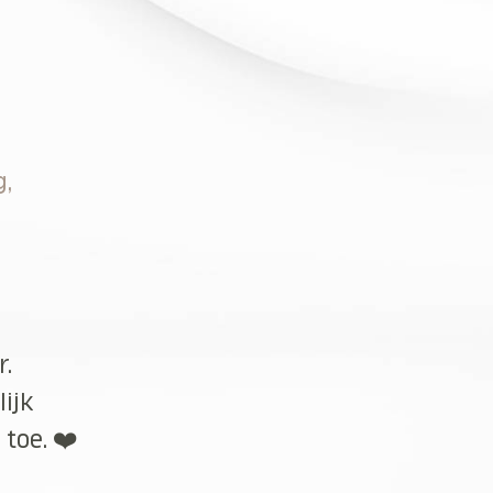
g,
r.
lijk
toe. ❤️