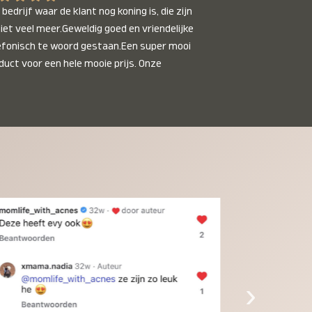
bedrijf waar de klant nog koning is, die zijn 
niet veel meer.Geweldig goed en vriendelijke 
efonisch te woord gestaan.Een super mooi 
duct voor een hele mooie prijs. Onze 
inkinderen zijn er helemaal verliefd op en 
t alleen de kleinkinderen maar iedereen die 
 ziet is er weg van. Een van onze 
inkinderen kan na 1 week al niet meer 
der en slaapt er heerlijk mee.Heel mooi 
duct, een bedrijf die de afspraken na komt, 
ben er blij mee en zeg tegen mensen die nog 
jfelen gewoon doen, het is het waard.
›