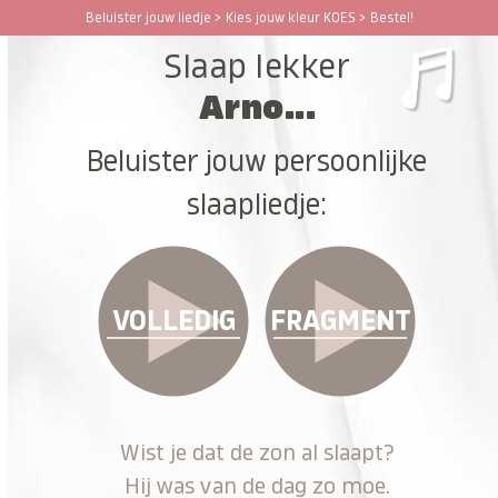
Ga
Beluister jouw liedje > Kies jouw kleur KOES > Bestel!
Open
Close
naar
Slaap lekker
hoofdinhoud
mobile
mobile
Arno...
menu
menu
Beluister jouw persoonlijke
slaapliedje:
VOLLEDIG
FRAGMENT
Wist je dat de zon al slaapt?
Hij was van de dag zo moe.