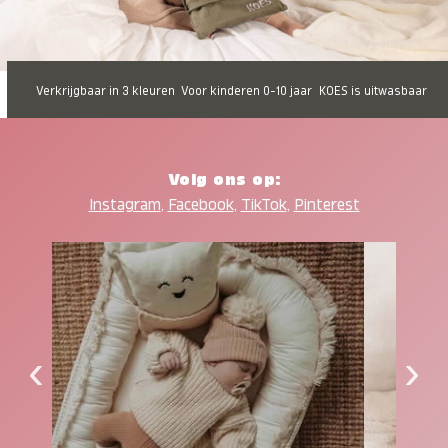
Verkrijgbaar in 3 kleuren
Voor kinderen 0-10 jaar
KOES is uitwasbaar
Volg ons op:
Instagram
,
Facebook
,
TikTok
,
Pinterest
‹
›