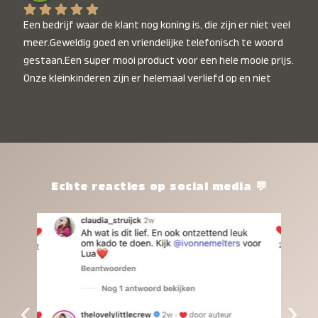
Een bedrijf waar de klant nog koning is, die zijn er niet veel 
meer.Geweldig goed en vriendelijke telefonisch te woord 
gestaan.Een super mooi product voor een hele mooie prijs. 
Onze kleinkinderen zijn er helemaal verliefd op en niet 
alleen de kleinkinderen maar iedereen die het ziet is er 
weg van. Een van onze kleinkinderen kan na 1 week al niet 
meer zonder en slaapt er heerlijk mee.Heel mooi product, 
een bedrijf die de afspraken na komt, ik ben er blij mee en 
zeg tegen mensen die nog twijfelen gewoon doen, het is 
het waard.
Echte reacties op social media 💬
‹
›