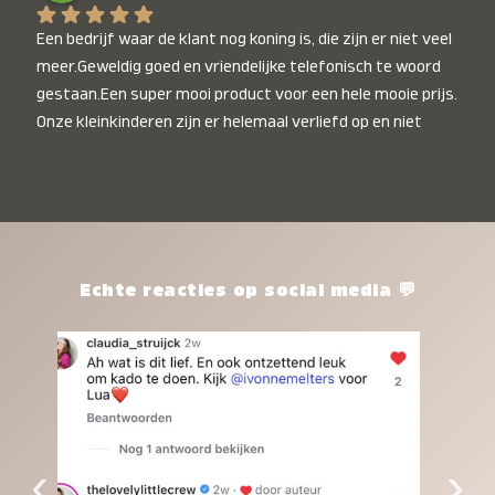
Een bedrijf waar de klant nog koning is, die zijn er niet veel 
meer.Geweldig goed en vriendelijke telefonisch te woord 
gestaan.Een super mooi product voor een hele mooie prijs. 
Onze kleinkinderen zijn er helemaal verliefd op en niet 
alleen de kleinkinderen maar iedereen die het ziet is er 
weg van. Een van onze kleinkinderen kan na 1 week al niet 
meer zonder en slaapt er heerlijk mee.Heel mooi product, 
een bedrijf die de afspraken na komt, ik ben er blij mee en 
zeg tegen mensen die nog twijfelen gewoon doen, het is 
het waard.
Echte reacties op social media 💬
‹
›