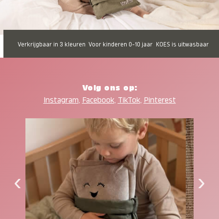
Verkrijgbaar in 3 kleuren
Voor kinderen 0-10 jaar
KOES is uitwasbaar
Volg ons op:
Instagram
,
Facebook
,
TikTok
,
Pinterest
‹
›