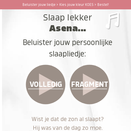
Ga
Beluister jouw liedje > Kies jouw kleur KOES > Bestel!
Open
Close
naar
Slaap lekker
hoofdinhoud
mobile
mobile
Asena...
menu
menu
Beluister jouw persoonlijke
slaapliedje:
VOLLEDIG
FRAGMENT
Wist je dat de zon al slaapt?
Hij was van de dag zo moe.