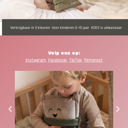
Verkrijgbaar in 3 kleuren
Voor kinderen 0-10 jaar
KOES is uitwasbaar
Volg ons op:
Instagram
,
Facebook
,
TikTok
,
Pinterest
‹
›