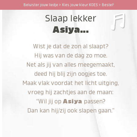
Ga
Beluister jouw liedje > Kies jouw kleur KOES > Bestel!
Open
Close
naar
Slaap lekker
hoofdinhoud
mobile
mobile
Asiya...
menu
menu
Wist je dat de zon al slaapt?
Hij was van de dag zo moe.
Net als jij van alles meegemaakt,
deed hij blij zijn oogjes toe.
Maak vlak voordat het licht uitging,
vroeg hij zachtjes aan de maan:
“Wil jij op
Asiya
passen?
Dan kan hij/zij ook slapen gaan.”