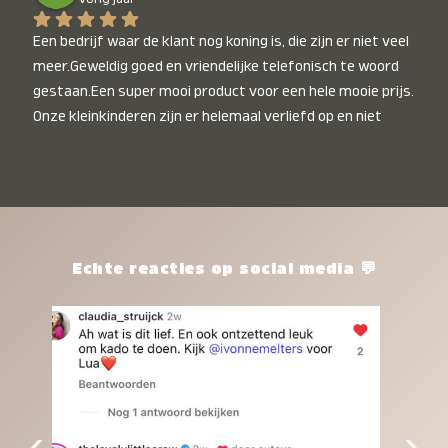
Een bedrijf waar de klant nog koning is, die zijn er niet veel 
meer.Geweldig goed en vriendelijke telefonisch te woord 
gestaan.Een super mooi product voor een hele mooie prijs. 
Onze kleinkinderen zijn er helemaal verliefd op en niet 
alleen de kleinkinderen maar iedereen die het ziet is er 
weg van. Een van onze kleinkinderen kan na 1 week al niet 
meer zonder en slaapt er heerlijk mee.Heel mooi product, 
een bedrijf die de afspraken na komt, ik ben er blij mee en 
zeg tegen mensen die nog twijfelen gewoon doen, het is 
het waard.
Echte reacties op social media 💬
‹
›