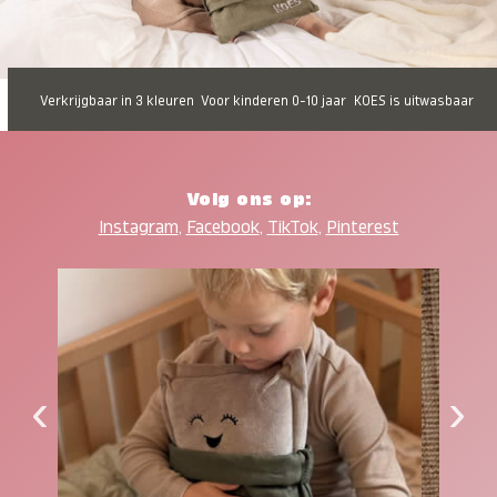
Verkrijgbaar in 3 kleuren
Voor kinderen 0-10 jaar
KOES is uitwasbaar
Volg ons op:
Instagram
,
Facebook
,
TikTok
,
Pinterest
‹
›