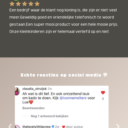
Een bedrijf waar de klant nog koning is, die zijn er niet veel 
meer.Geweldig goed en vriendelijke telefonisch te woord 
gestaan.Een super mooi product voor een hele mooie prijs. 
Onze kleinkinderen zijn er helemaal verliefd op en niet 
alleen de kleinkinderen maar iedereen die het ziet is er 
weg van. Een van onze kleinkinderen kan na 1 week al niet 
meer zonder en slaapt er heerlijk mee.Heel mooi product, 
een bedrijf die de afspraken na komt, ik ben er blij mee en 
zeg tegen mensen die nog twijfelen gewoon doen, het is 
het waard.
Echte reacties op social media 💬
‹
›