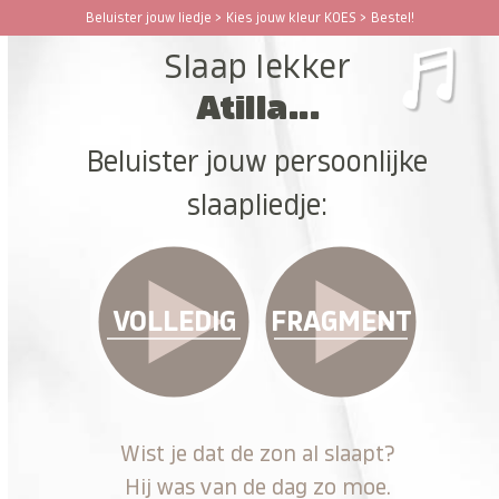
Ga
Beluister jouw liedje > Kies jouw kleur KOES > Bestel!
Open
Close
naar
Slaap lekker
hoofdinhoud
mobile
mobile
Atilla...
menu
menu
Beluister jouw persoonlijke
slaapliedje:
VOLLEDIG
FRAGMENT
Wist je dat de zon al slaapt?
Hij was van de dag zo moe.